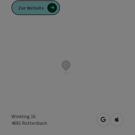
Zur Website
Winkling 16
in Google Map
in Apple
4681
Rottenbach