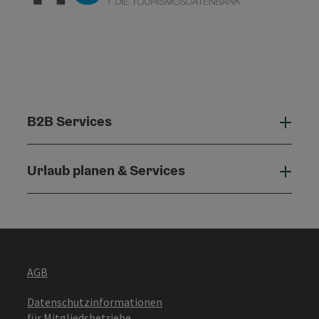
B2B Services
B2B 
Urlaub planen & Services
Urla
AGB
Datenschutzinformationen
für Mitgliedsbetriebe