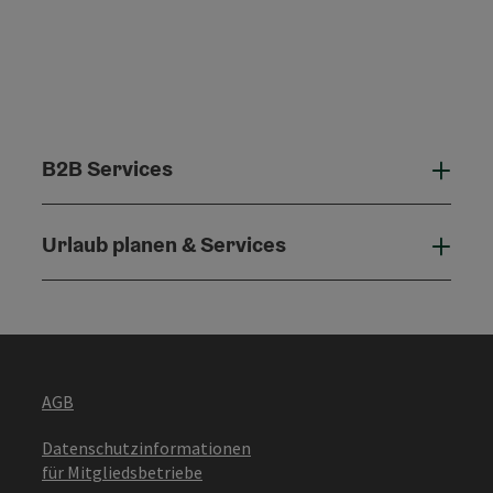
B2B Services
B2B 
Urlaub planen & Services
Urla
AGB
Datenschutzinformationen
für Mitgliedsbetriebe