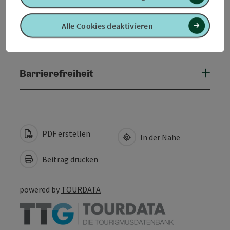
Anreise/Lage
Alle Cookies deaktivieren
Eignung
Barrierefreiheit
PDF erstellen
In der Nähe
Beitrag drucken
powered by
TOURDATA