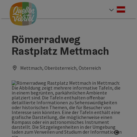
Accesskey
Accesskey
Accesskey
Zum Inhalt
Zur Navigation
Zum Seitenanfang
[0]
[1]
[2]
Deut
Sprach
Römerradweg
Rastplatz Mettmach
Mettmach, Oberösterreich, Österreich