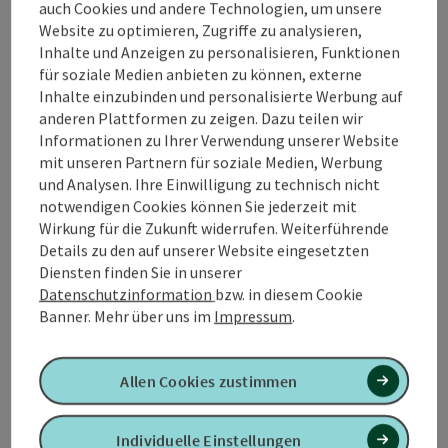
auch Cookies und andere Technologien, um unsere
Nächster Rastplatz Richtung Enns:
ca. 7,3 km
Website zu optimieren, Zugriffe zu analysieren,
Römerradweg Rastplatz Lohnsburg
Inhalte und Anzeigen zu personalisieren, Funktionen
Nächster Rastplatz Richtung Passau:
ca. 13,1 km
für soziale Medien anbieten zu können, externe
Römerradweg Rastplatz Altheim Römerbad über
Inhalte einzubinden und personalisierte Werbung auf
Aspach
anderen Plattformen zu zeigen. Dazu teilen wir
Informationen zu Ihrer Verwendung unserer Website
Tische und Bänke laden zum Verweilen ein, 3-teilige
mit unseren Partnern für soziale Medien, Werbung
Infotafeln und ein Audioguide informieren ...
und Analysen. Ihre Einwilligung zu technisch nicht
notwendigen Cookies können Sie jederzeit mit
Beschreibung vollständig anzeigen
Wirkung für die Zukunft widerrufen. Weiterführende
Details zu den auf unserer Website eingesetzten
Diensten finden Sie in unserer
Datenschutzinformation
bzw. in diesem Cookie
Banner.
Mehr über uns im
Impressum
.
Kontakt
Allen Cookies zustimmen
Öffnungszeiten
Individuelle Einstellungen