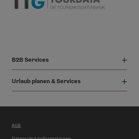
B2B Services
B2B 
Urlaub planen & Services
Urla
AGB
Datenschutzinformationen