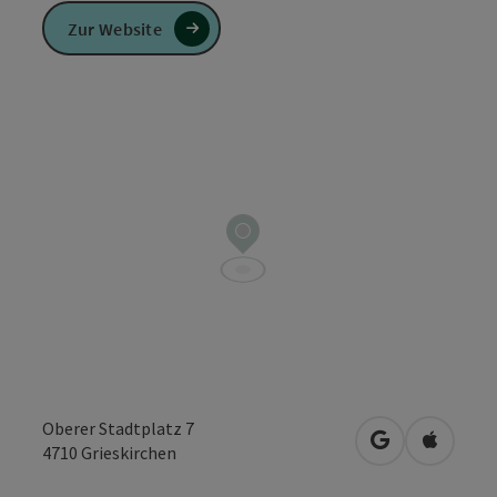
Zur Website
Oberer Stadtplatz 7
in Google Map
in Apple
4710
Grieskirchen