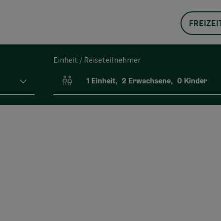
FREIZEI
Einheit / Reiseteilnehmer
1
Einheit
,
2
Erwachsene
,
0
Kinder
Einheitenanzahl und Personenfelder