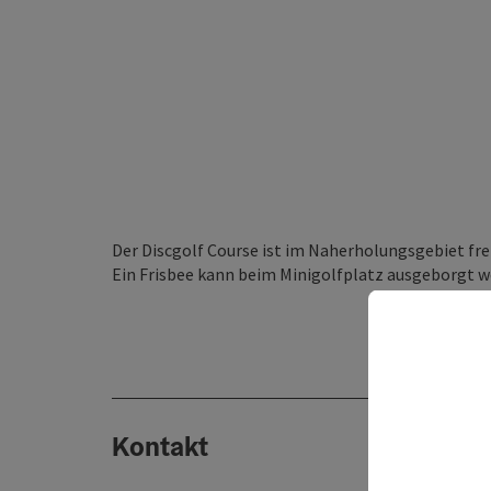
Der Discgolf Course ist im Naherholungsgebiet fre
Ein Frisbee kann beim Minigolfplatz ausgeborgt w
Kontakt