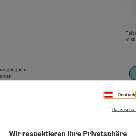
Tals
528
i zugänglich.
erden.
Deutsch
Datenschut
Wir respektieren Ihre Privatsphäre