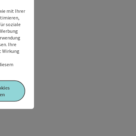
ie mit Ihrer
timieren,
ür soziale
e Werbung
Verwendung
en. Ihre
it Wirkung
 diesem
okies
en