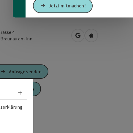
Jetzt mitmachen!
trasse 4
in Google Maps öffnen
in Apple Maps öffn
0
Braunau am Inn
Anfrage senden
Zur Website
Sprachwahl - Menü öffnen
zerklärung