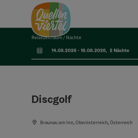
Accesskey
Accesskey
Accesskey
Zum Inhalt
Zur Navigation
Zum Seitenanfang
[0]
[1]
[2]
Reisezeitraum / Nächte
14.08.2026
-
16.08.2026
,
2
Nächte
An- und Abreisefelder
Discgolf
Braunau am Inn, Oberösterreich, Österreich