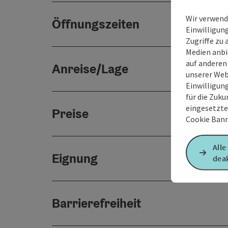
Wir verwend
Öffnungszeiten
Einwilligun
Zugriffe zu 
Medien anbi
auf anderen
Anreise/Lage
unserer Web
Einwilligun
für die Zuku
eingesetzte
Preise
Cookie Bann
Alle
Eignung
deak
Barrierefreiheit