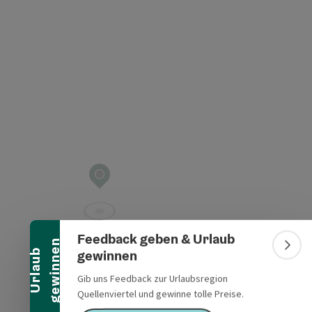
t öffnen
Banner einklappen
Feedback geben & Urlaub
n
Bann
gewinnen
U
r
l
a
u
b
g
e
w
i
n
n
e
Gib uns Feedback zur Urlaubsregion
Quellenviertel und gewinne tolle Preise.