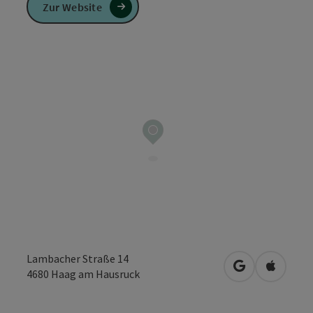
Zur Website
Lambacher Straße 14
in Google Map
in Apple
4680
Haag am Hausruck