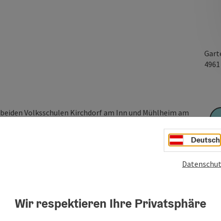
Gart
496
r beiden Volksschulen Kirchdorf am Inn und Mühlheim am
 40 bis 50 Kinder.
d die 2. Schulstufe unterrichtet.
Deutsch
dorf unterrichtet.
Datenschut
Wir respektieren Ihre Privatsphäre