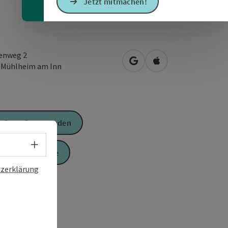
Jetzt mitmachen!
enweg 2
in Google Maps öffnen
in Apple Maps öffn
1
Mühlheim am Inn
Anfrage senden
Sprachwahl - Menü öffnen
Zur Website
zerklärung