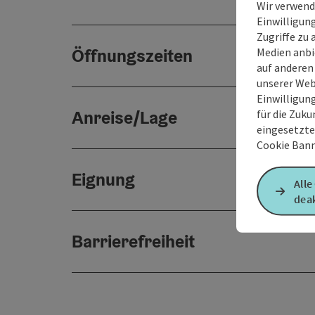
Wir verwend
Einwilligun
Zugriffe zu 
Öffnungszeiten
Medien anbi
auf anderen
unserer Web
Einwilligun
Anreise/Lage
für die Zuku
eingesetzte
Cookie Bann
Eignung
Alle
deak
Barrierefreiheit