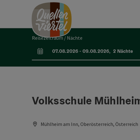
Accesskey
Accesskey
Accesskey
Zum Inhalt
Zur Navigation
Zum Seitenanfang
[0]
[1]
[2]
Reisezeitraum / Nächte
07.08.2026
-
09.08.2026
,
2
Nächte
An- und Abreisefelder
Volksschule Mühlhei
Mühlheim am Inn, Oberösterreich, Österreich