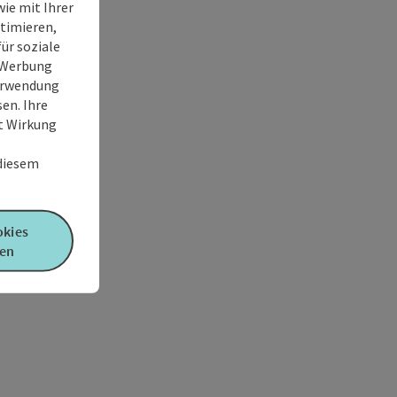
ie mit Ihrer
timieren,
ür soziale
e Werbung
Verwendung
en. Ihre
it Wirkung
 diesem
okies
en