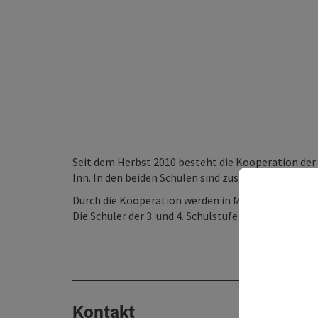
Seit dem Herbst 2010 besteht die Kooperation de
Inn. In den beiden Schulen sind zusammen zwischen
Durch die Kooperation werden in Mühlheim die 1. un
Die Schüler der 3. und 4. Schulstufe werden in Kirch
Kontakt