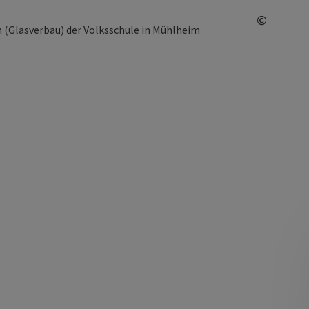
©
Copyrig