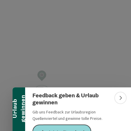
ht öffnen
Banner einklappen
Feedback geben & Urlaub
n
Bann
gewinnen
U
r
l
a
u
b
g
e
w
i
n
n
e
Gib uns Feedback zur Urlaubsregion
Quellenviertel und gewinne tolle Preise.