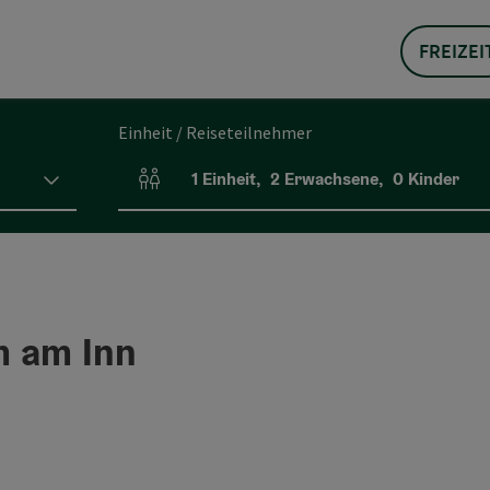
FREIZEI
Einheit / Reiseteilnehmer
1
Einheit
,
2
Erwachsene
,
0
Kinder
Einheitenanzahl und Personenfelder
m am Inn