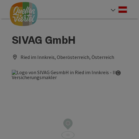
Accesskey
Accesskey
Accesskey
Zum Inhalt
Zur Navigation
Zum Seitenanfang
[0]
[1]
[2]
Deut
Sprach
SIVAG GmbH
Ried im Innkreis, Oberösterreich, Österreich
Copyrig