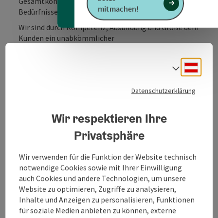
Gesamtkonzept, maßgeschneidert auf Ihre
mitmachen!
Bedürfnisse mit den besten Konditionen, zu erstellen.
Wir sind durch Kompetenz, Ausbildung und Größe dem
Kunden ein unabkömmlicher
Partner in allen Versicherungsfragen und bieten
unseren Kunden individuelle Lösungen in den
Deuts
Sprach
unterschiedlichsten Bereichen an.
Aufgrund der hohen Anforderungen und der
Datenschutzerklärung
notwendigen Flexibilität im Kfz
Versicherungsgeschäft haben wir seit März 2011 eine
KFZ-Zulassungsstelle eingerichtet.
Wir respektieren Ihre
Privatsphäre
Ihre Vorteile durch die Beauftragung eines
Versicherungsmaklers
• Bester Versicherungsschutz
Wir verwenden für die Funktion der Website technisch
• Günstige Prämien
notwendige Cookies sowie mit Ihrer Einwilligung
• Professionelle Vertretung im Schadensfall
auch Cookies und andere Technologien, um unsere
Website zu optimieren, Zugriffe zu analysieren,
Vereinbaren Sie mit uns einen Termin für Ihren
Inhalte und Anzeigen zu personalisieren, Funktionen
Polizzen-Check.
für soziale Medien anbieten zu können, externe