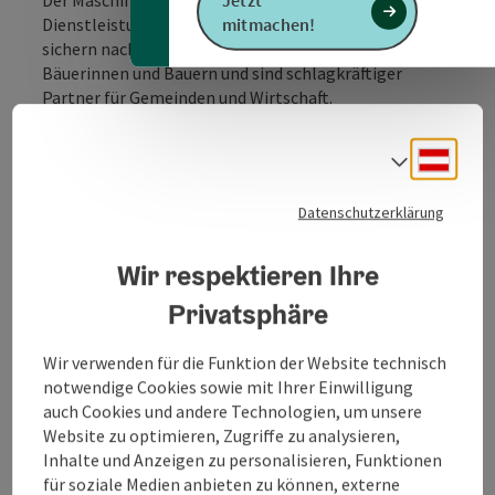
Jetzt
Dienstleistungsunternehmen in der Region Ried. Wir
mitmachen!
sichern nachhaltig die Erwerbsgrundlagen regionaler
Bäuerinnen und Bauern und sind schlagkräftiger
Partner für Gemeinden und Wirtschaft.
Unser agrarisches Dienstleistungsangebot und die
überbetriebliche Zusammenarbeit ermöglichen
Deuts
Sprach
Landwirten eine wirtschaftliche Betriebsführung
sowie den Einsatz moderner und schlagkräftiger
Datenschutzerklärung
Technik. Die land- und forstwirtschaftlichen Betriebe
können dadurch ihre Produktionskosten optimieren
Wir respektieren Ihre
und damit die Erträge erhöhen.
Privatsphäre
Regionaler Partner für Gemeinden und Wirtschaft
Regionale Unternehmen, Kommunen und
Wir verwenden für die Funktion der Website technisch
Privathaushalte schätzen die Maschinenring-
notwendige Cookies sowie mit Ihrer Einwilligung
Arbeitskräfte aus der Land- und Forstwirtschaft für
auch Cookies und andere Technologien, um unsere
ihre Zuverlässigkeit, Flexibilität und
Website zu optimieren, Zugriffe zu analysieren,
Einsatzbereitschaft. Damit stärkt der Maschinenring
Inhalte und Anzeigen zu personalisieren, Funktionen
die Region auch als Wirtschaftsstandort.
für soziale Medien anbieten zu können, externe