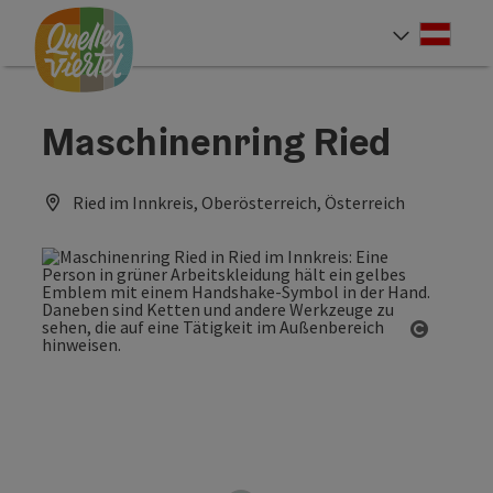
Accesskey
Accesskey
Accesskey
Zum Inhalt
Zur Navigation
Zum Seitenanfang
[0]
[1]
[2]
Deut
Sprach
Maschinenring Ried
Ried im Innkreis, Oberösterreich, Österreich
Copyrig