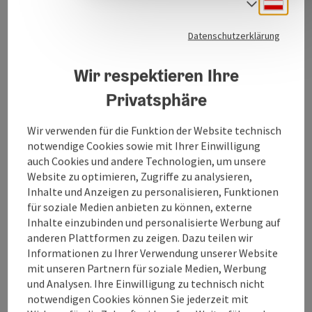
Deuts
Sprach
Buchhaltung, Lohnverrechnung und Jahresabschluss.
Szerva hat verstanden, dass jedes Unternehmen nur so
Datenschutzerklärung
stark ist wie seine Mitarbeiter. Sind die Mitarbeiter
nicht motiviert und fühlen sich nicht wohl, dann ist
Wir respektieren Ihre
das im ganzen Unternehmen spürbar.
Privatsphäre
Szerva ist es daher wichtig, als Team zu agieren und
füreinander da zu sein.
Wir verwenden für die Funktion der Website technisch
notwendige Cookies sowie mit Ihrer Einwilligung
auch Cookies und andere Technologien, um unsere
Website zu optimieren, Zugriffe zu analysieren,
Kontakt
Inhalte und Anzeigen zu personalisieren, Funktionen
für soziale Medien anbieten zu können, externe
Inhalte einzubinden und personalisierte Werbung auf
Öffnungszeiten
anderen Plattformen zu zeigen. Dazu teilen wir
Informationen zu Ihrer Verwendung unserer Website
mit unseren Partnern für soziale Medien, Werbung
Anreise/Lage
und Analysen. Ihre Einwilligung zu technisch nicht
notwendigen Cookies können Sie jederzeit mit