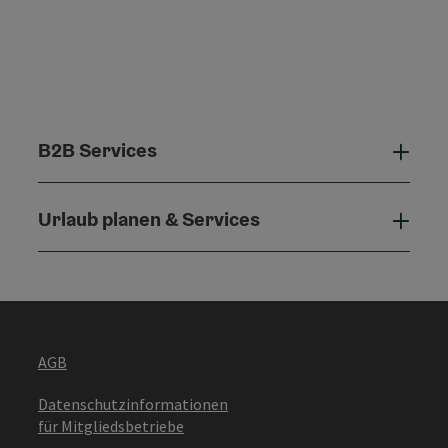
B2B Services
B2B 
Urlaub planen & Services
Urla
AGB
Datenschutzinformationen
für Mitgliedsbetriebe