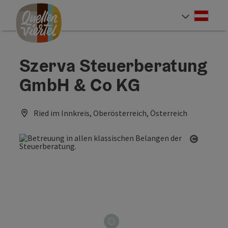
Accesskey
Accesskey
Accesskey
Zum Inhalt
Zur Navigation
Zum Seitenanfang
[0]
[1]
[2]
Deut
Sprach
Szerva Steuerberatung
GmbH & Co KG
Ried im Innkreis, Oberösterreich, Österreich
Copyrig