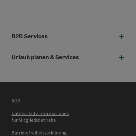
B2B Services
B2B 
Urlaub planen & Services
Urla
AGB
Datenschutzinformationen
für Mitgliedsbetriebe
Barrierefreiheitserklärung