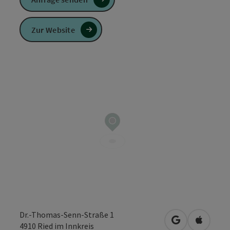
Zur Website
Dr.-Thomas-Senn-Straße 1
in Google Map
in Apple
4910
Ried im Innkreis