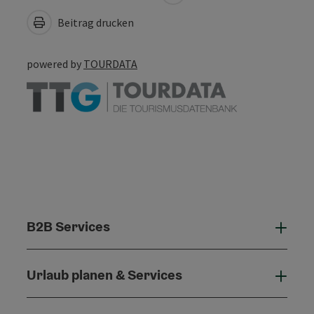
Beitrag drucken
powered by
TOURDATA
B2B Services
B2B 
Urlaub planen & Services
Urla