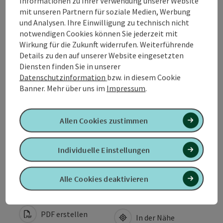
Informationen zu Ihrer Verwendung unserer Website
mit unseren Partnern für soziale Medien, Werbung
und Analysen. Ihre Einwilligung zu technisch nicht
Kontakt
notwendigen Cookies können Sie jederzeit mit
Wirkung für die Zukunft widerrufen. Weiterführende
Details zu den auf unserer Website eingesetzten
Öffnungszeiten
Diensten finden Sie in unserer
Datenschutzinformation
bzw. in diesem Cookie
Banner.
Mehr über uns im
Impressum
.
Anreise/Lage
Allen Cookies zustimmen
Eignung
Individuelle Einstellungen
Barrierefreiheit
Alle Cookies deaktivieren
PDF erstellen
In der Nähe