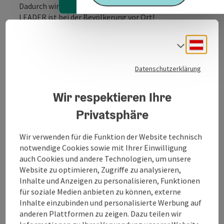
Dadurch wird eine Präsenz vor Ort gewährleistet.
LEADER ist bei der Bevölkerung vor Ort!
Im LEADER-Büro fließen viele Informationen
Deuts
zusammen. Diese werden für den Verein mit seinen
Sprach
Entscheidungsträgern, BürgerInnen und Gemeinden
aufbereitet und zur weiteren Arbeit zur Verfügung
Datenschutzerklärung
gestellt. Die MitarbeiterInnen stehen im ständigen
Kontakt mit regionalen PartnerInnen und arbeiten
Wir respektieren Ihre
eng mit den LEADER Verantwortlichen im Land OÖ
zusammen, sowie den nationalen und internationalen
Privatsphäre
LEADER-Netzwerkstellen.
Wir verwenden für die Funktion der Website technisch
Für alle ProjektantInnen mit LEADER relevanten
notwendige Cookies sowie mit Ihrer Einwilligung
Projektvorhaben bzw. Fragen oder Aktivitäten rund
auch Cookies und andere Technologien, um unsere
um Regionalentwicklung ist das LEADER-Büro die
Website zu optimieren, Zugriffe zu analysieren,
erste Anlaufstelle. Hier erhalten ProjektantInnen ...
Inhalte und Anzeigen zu personalisieren, Funktionen
für soziale Medien anbieten zu können, externe
Beschreibung vollständig anzeigen
Inhalte einzubinden und personalisierte Werbung auf
anderen Plattformen zu zeigen. Dazu teilen wir