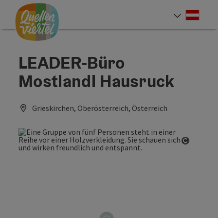
Accesskey
Accesskey
Accesskey
Zum Inhalt
Zur Navigation
Zum Seitenanfang
[0]
[1]
[2]
Deut
Sprach
LEADER-Büro
Mostlandl Hausruck
Grieskirchen, Oberösterreich, Österreich
Copyrig