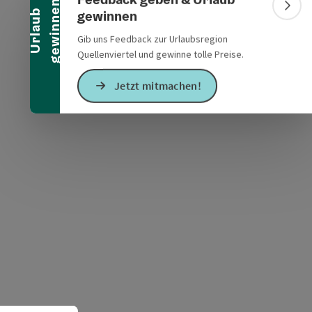
n
Bann
gewinnen
U
r
l
a
u
b
g
e
w
i
n
n
e
Gib uns Feedback zur Urlaubsregion
Quellenviertel und gewinne tolle Preise.
s öffnen
 Maps öffnen
Jetzt mitmachen!