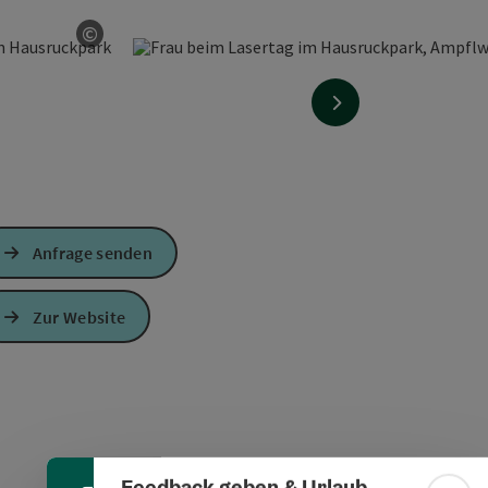
©
Copyright öffnen
nächstes Element
Anfrage senden
Zur Website
Banner einklappen
Feedback geben & Urlaub