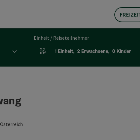
FREIZEI
Einheit / Reiseteilnehmer
1
Einheit
,
2
Erwachsene
,
0
Kinder
Einheitenanzahl und Personenfelder
wang
Österreich