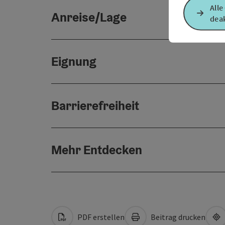
Alle
Anreise/Lage
deak
Eignung
Barrierefreiheit
Mehr Entdecken
PDF erstellen
Beitrag drucken