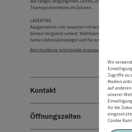
aus längst vergangenen Zeiten, urigen Holzbauten
Teamsporterlebnis im Grünen.
LASERTAG
Ausgestattet mit neuester Infrarot-Technik geht 
keinen Vergleich scheut. Wählbare Licht- und Tons
hohen Adrenalinspiegel und für ordentlich durchges
Beschreibung vollständig anzeigen
Wir verwend
Einwilligun
Zugriffe zu 
Medien anbi
auf anderen
Kontakt
unserer Web
Einwilligun
für die Zuku
eingesetzte
Öffnungszeiten
Cookie Bann