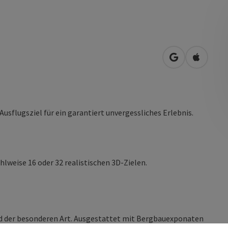
in Google Map
in Apple
flugsziel für ein garantiert unvergessliches Erlebnis.
lweise 16 oder 32 realistischen 3D-Zielen.
eld der besonderen Art. Ausgestattet mit Bergbauexponaten