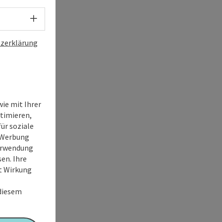
Sprachwahl - Menü öffnen
zerklärung
ie mit Ihrer
timieren,
ür soziale
e Werbung
Verwendung
en. Ihre
it Wirkung
 diesem