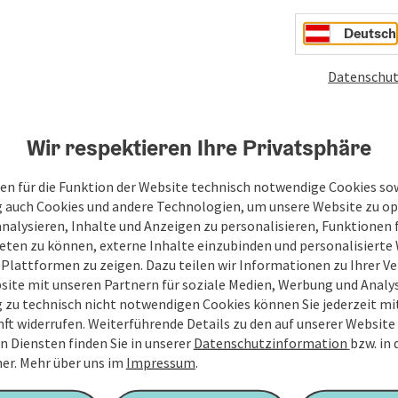
, Gräben und Türmen, bieten wir Gruppen ein einzigartiges
Deutsch
Datenschut
es auf ein Spielfeld, das mit modernen Computerspielen
zenarien sorgen für die richtige Stimmung im Spiel, einen
chwitzte ...
Wir respektieren Ihre Privatsphäre
en für die Funktion der Website technisch notwendige Cookies sow
g auch Cookies und andere Technologien, um unsere Website zu op
analysieren, Inhalte und Anzeigen zu personalisieren, Funktionen f
eten zu können, externe Inhalte einzubinden und personalisiert
 Plattformen zu zeigen. Dazu teilen wir Informationen zu Ihrer 
site mit unseren Partnern für soziale Medien, Werbung und Analys
g zu technisch nicht notwendigen Cookies können Sie jederzeit m
nft widerrufen. Weiterführende Details zu den auf unserer Website
n Diensten finden Sie in unserer
Datenschutzinformation
bzw. in
er.
Mehr über uns im
Impressum
.