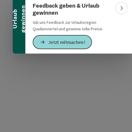
Feedback geben & Urlaub
n
Bann
gewinnen
U
r
l
a
u
b
g
e
w
i
n
n
e
Gib uns Feedback zur Urlaubsregion
Quellenviertel und gewinne tolle Preise.
s öffnen
 Maps öffnen
Jetzt mitmachen!