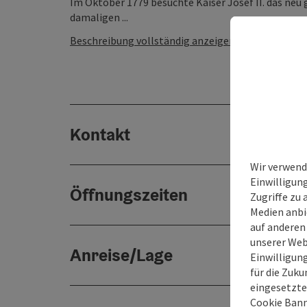
Im Oktober 1779 besuchte Kaiser Josef II. das ne
damaligen ...
Beschreibung vollständig anzeigen
Kontakt
Wir verwend
Einwilligun
Öffnungszeiten
Zugriffe zu 
Medien anbi
auf anderen
unserer Web
Anreise/Lage
Einwilligun
für die Zuku
eingesetzte
Cookie Bann