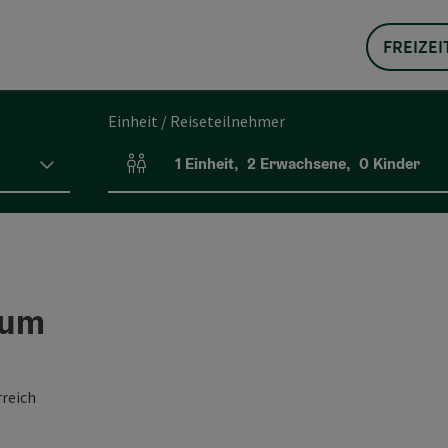
FREIZEI
Einheit / Reiseteilnehmer
1
Einheit
,
2
Erwachsene
,
0
Kinder
Einheitenanzahl und Personenfelder
eum
reich