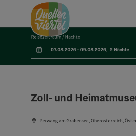
Accesskey
Accesskey
Accesskey
Zum Inhalt
Zur Navigation
Zum Seitenanfang
[0]
[1]
[2]
Reisezeitraum / Nächte
07.08.2026
-
09.08.2026
,
2
Nächte
An- und Abreisefelder
Zoll- und Heimatmus
Perwang am Grabensee, Oberösterreich, Öster