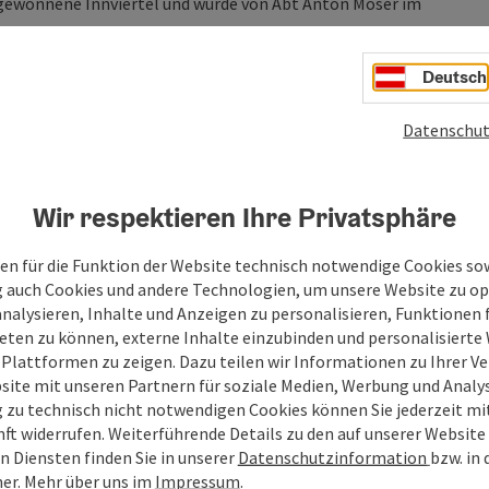
u gewonnene Innviertel und wurde von Abt Anton Moser im
Deutsch
Datenschut
Wir respektieren Ihre Privatsphäre
en für die Funktion der Website technisch notwendige Cookies sow
g auch Cookies und andere Technologien, um unsere Website zu op
analysieren, Inhalte und Anzeigen zu personalisieren, Funktionen f
eten zu können, externe Inhalte einzubinden und personalisiert
 Plattformen zu zeigen. Dazu teilen wir Informationen zu Ihrer 
site mit unseren Partnern für soziale Medien, Werbung und Analys
g zu technisch nicht notwendigen Cookies können Sie jederzeit m
nft widerrufen. Weiterführende Details zu den auf unserer Website
n Diensten finden Sie in unserer
Datenschutzinformation
bzw. in
er.
Mehr über uns im
Impressum
.