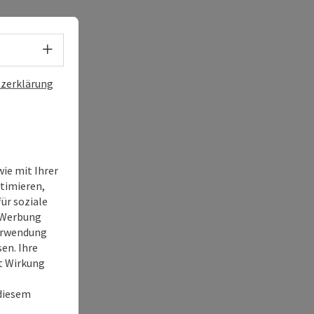
Sprachwahl - Menü öffnen
zerklärung
ie mit Ihrer
timieren,
ür soziale
e Werbung
Verwendung
en. Ihre
it Wirkung
 diesem