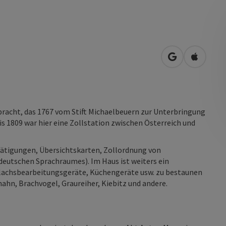
in Google Map
in Apple
racht, das 1767 vom Stift Michaelbeuern zur Unterbringung
is 1809 war hier eine Zollstation zwischen Österreich und
stätigungen, Übersichtskarten, Zollordnung von
deutschen Sprachraumes). Im Haus ist weiters ein
lachsbearbeitungsgeräte, Küchengeräte usw. zu bestaunen
ahn, Brachvogel, Graureiher, Kiebitz und andere.