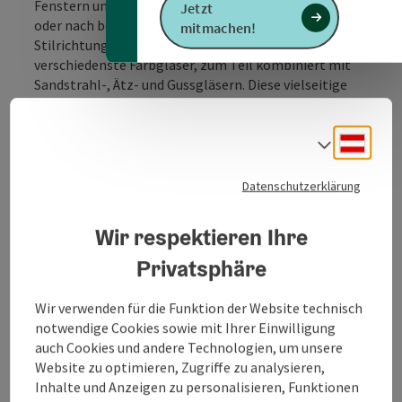
Fenstern und Türen erfolgt nach eigenen Entwürfen
Jetzt
oder nach bereitgestellten Vorlagen aller
mitmachen!
Stilrichtungen. Verwendet werden dazu
verschiedenste Farbgläser, zum Teil kombiniert mit
Sandstrahl-, Ätz- und Gussgläsern. Diese vielseitige
Technik findet nicht nur im sakralen Bereich
Verwendung, sondern eignet sich ebenso für private
Deuts
Hauseingangstüren, Innentüren, Fenster und vieles
Sprach
mehr.
Datenschutzerklärung
ANGEBOT
Die Glaskunstwerkstätte Fritz ist ein Spezialatelier
Wir respektieren Ihre
für Glasmalerei, Blei- und Kunstverglasungen,
Glasbetonfenster, Sandstrahl-, Fusing- und
Privatsphäre
Ätztechnik, Schutzverglasungen und vieles mehr.
Wir verwenden für die Funktion der Website technisch
notwendige Cookies sowie mit Ihrer Einwilligung
auch Cookies und andere Technologien, um unsere
Website zu optimieren, Zugriffe zu analysieren,
Inhalte und Anzeigen zu personalisieren, Funktionen