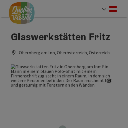
Accesskey
Accesskey
Accesskey
Zum Inhalt
Zur Navigation
Zum Seitenanfang
[0]
[1]
[2]
Deut
Sprach
Glaswerkstätten Fritz
Obernberg am Inn, Oberösterreich, Österreich
Copyrig