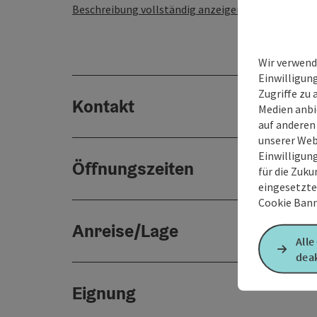
Beschreibung vollständig anzeigen
Wir verwend
Einwilligun
Zugriffe zu 
Kontakt
Medien anbi
auf anderen
unserer Web
Einwilligun
Öffnungszeiten
für die Zuku
eingesetzte
Cookie Bann
Anreise/Lage
Alle
deak
Eignung