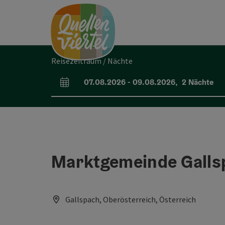
Accesskey
Accesskey
Accesskey
Zum Inhalt
Zur Navigation
Zum Seitenanfang
[0]
[1]
[2]
Reisezeitraum / Nächte
07.08.2026
-
09.08.2026
,
2
Nächte
An- und Abreisefelder
Marktgemeinde Galls
Gallspach, Oberösterreich, Österreich