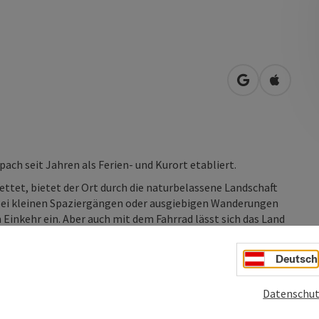
in Google Map
in Apple
ach seit Jahren als Ferien- und Kurort etabliert.
ttet, bietet der Ort durch die naturbelassene Landschaft
. Bei kleinen Spaziergängen oder ausgiebigen Wanderungen
Einkehr ein. Aber auch mit dem Fahrrad lässt sich das Land
rd ganzjährig angeboten. Ne­ben dem liebevoll gepflegten
Deutsch
open gestaltete Naturpark im Sommer zum Verweilen und im
Datenschut
hlt ...