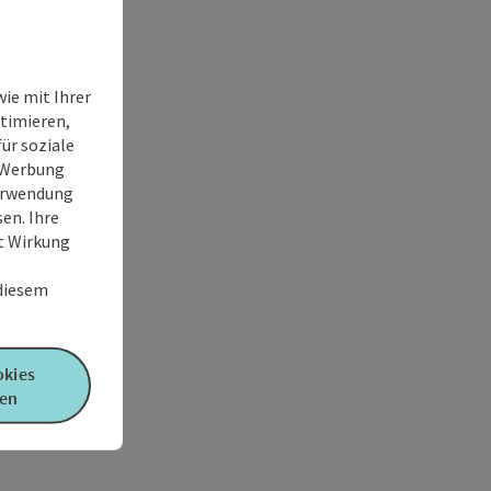
ie mit Ihrer
timieren,
ür soziale
e Werbung
Verwendung
en. Ihre
it Wirkung
 diesem
okies
en