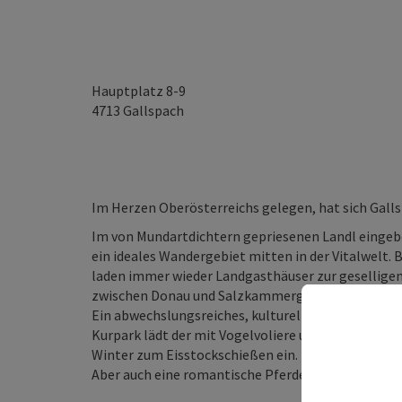
Hauptplatz 8-9
4713
Gallspach
Im Herzen Oberösterreichs gelegen, hat sich Gallsp
Im von Mundartdichtern gepriesenen Landl eingebe
ein ideales Wandergebiet mitten in der Vitalwelt
laden immer wieder Landgasthäuser zur geselligen 
zwischen Donau und Salzkammergut erforschen.
Ein abwechslungsreiches, kulturelles Programm wi
Kurpark lädt der mit Vogelvoliere und Teichbiot
Winter zum Eisstockschießen ein.
Aber auch eine romantische Pferdekutschenfahrt zä