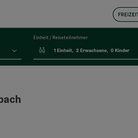
FREIZEI
Einheit / Reiseteilnehmer
1
Einheit
,
2
Erwachsene
,
0
Kinder
Einheitenanzahl und Personenfelder
pach