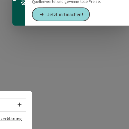
Quellenviertel und gewinne tolle Preise.
Jetzt mitmachen!
s öffnen
 Maps öffnen
Sprachwahl - Menü öffnen
zerklärung