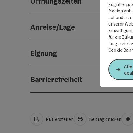
Öffnungszeiten
Zugriffe zu 
Medien anbi
auf anderen
unserer Web
Anreise/Lage
Einwilligun
für die Zuku
eingesetzte
Cookie Bann
Eignung
Alle
deak
Barrierefreiheit
PDF erstellen
Beitrag drucken