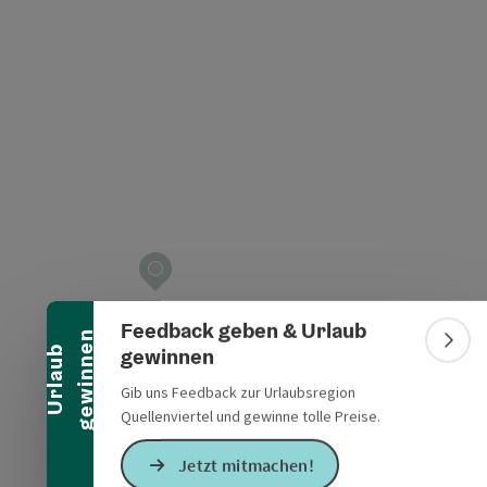
Banner einklappen
Feedback geben & Urlaub
n
Bann
gewinnen
U
r
l
a
u
b
g
e
w
i
n
n
e
Gib uns Feedback zur Urlaubsregion
Quellenviertel und gewinne tolle Preise.
Jetzt mitmachen!