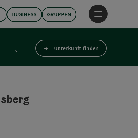
T
BUSINESS
GRUPPEN
Hauptmenü öffne
Unterkunft finden
lsberg