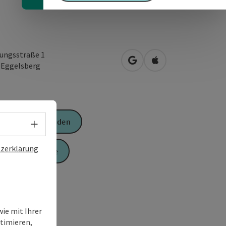
lungsstraße 1
in Google Maps öffnen
in Apple Maps öffn
2
Eggelsberg
Anfrage senden
Sprachwahl - Menü öffnen
zerklärung
Zur Website
ie mit Ihrer
timieren,