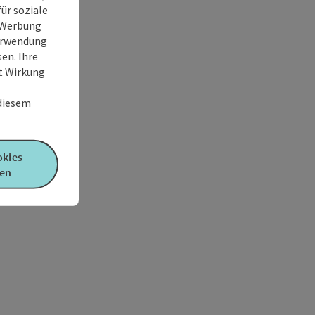
ür soziale
e Werbung
Verwendung
en. Ihre
it Wirkung
 diesem
okies
en