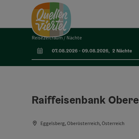
Accesskey
Accesskey
Accesskey
Zum Inhalt
Zur Navigation
Zum Seitenanfang
[0]
[1]
[2]
Reisezeitraum / Nächte
07.08.2026
-
09.08.2026
,
2
Nächte
An- und Abreisefelder
Raiffeisenbank Oberes
Eggelsberg, Oberösterreich, Österreich