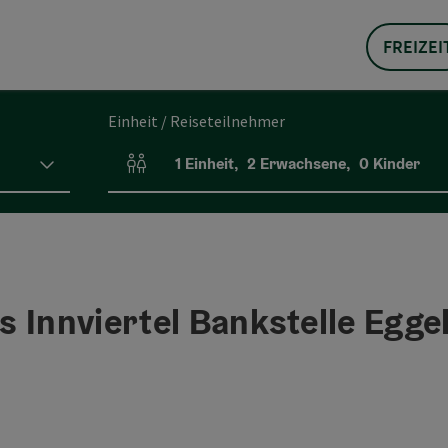
FREIZEI
Einheit / Reiseteilnehmer
1
Einheit
,
2
Erwachsene
,
0
Kinder
Einheitenanzahl und Personenfelder
 Innviertel Bankstelle Egge