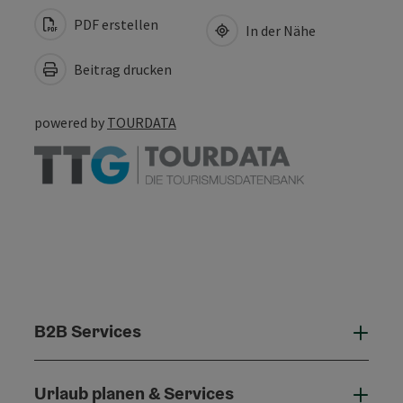
PDF erstellen
In der Nähe
Beitrag drucken
powered by
TOURDATA
B2B Services
B2B 
Urlaub planen & Services
Urla