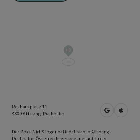
Rathausplatz 11
in Google Map
in Apple
4800
Attnang-Puchheim
Der Post Wirt Stöger befindet sich in Attnang-
Puchheim, Österreich, genauer gesagt in der