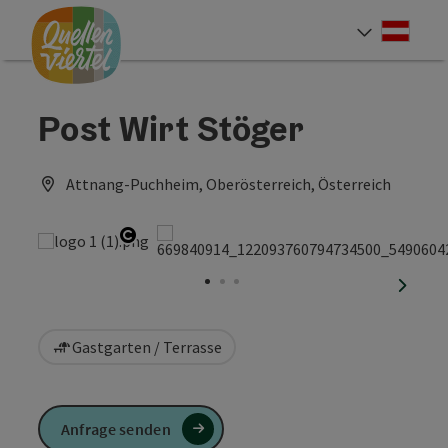
Accesskey
Accesskey
Accesskey
Zum Inhalt
Zur Navigation
Zum Seitenanfang
[0]
[1]
[2]
Deut
Sprach
Post Wirt Stöger
Attnang-Puchheim, Oberösterreich, Österreich
Copyright öffnen
nächst
Gastgarten / Terrasse
Anfrage senden