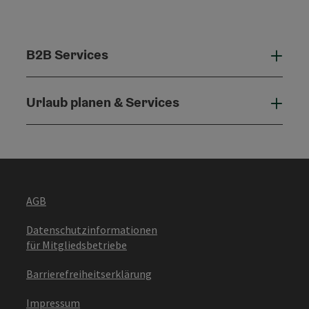
B2B Services
B2B 
Urlaub planen & Services
Urla
AGB
Datenschutzinformationen
für Mitgliedsbetriebe
Barrierefreiheitserklärung
Impressum