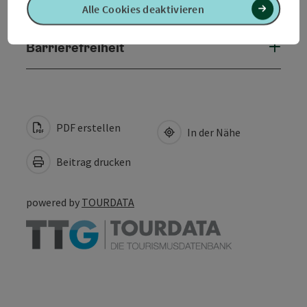
Eignung
Alle Cookies deaktivieren
Barrierefreiheit
PDF erstellen
In der Nähe
Beitrag drucken
powered by
TOURDATA