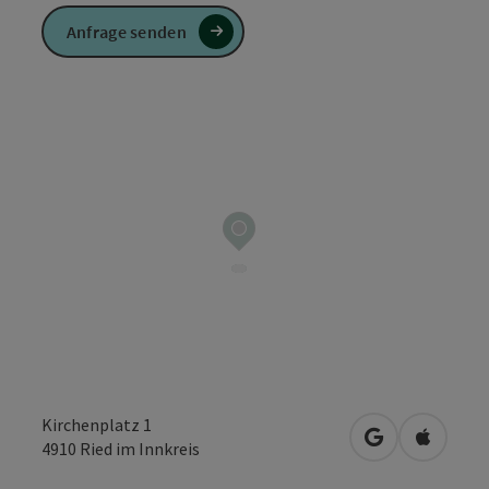
Anfrage senden
Kirchenplatz 1
in Google Map
in Apple
4910
Ried im Innkreis