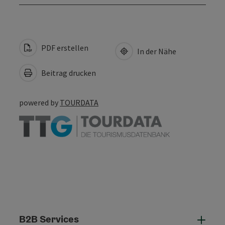
PDF erstellen
In der Nähe
Beitrag drucken
powered by
TOURDATA
B2B Services
B2B 