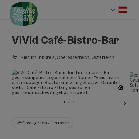
Accesskey
Accesskey
Accesskey
Zum Inhalt
Zur Navigation
Zum Seitenanfang
[0]
[1]
[2]
Deut
Sprach
ViVid Café-Bistro-Bar
Ried im Innkreis, Oberösterreich, Österreich
Copyri
nächst
Gastgarten / Terrasse