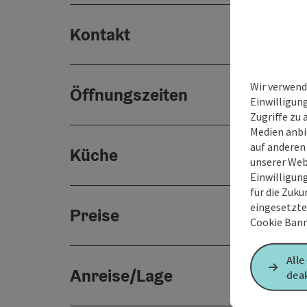
Kontakt
Wir verwend
Öffnungszeiten
Einwilligun
Zugriffe zu 
Medien anbi
auf anderen
Küche
unserer Web
Einwilligun
für die Zuku
eingesetzte
Preise
Cookie Bann
Alle
Anreise/Lage
deak