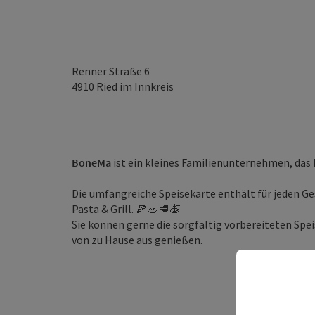
Renner Straße 6
4910
Ried im Innkreis
BoneMa
ist ein kleines Familienunternehmen, das 
Die umfangreiche Speisekarte enthält für jeden G
Pasta & Grill. 🍕🥗🥩🍝
Sie können gerne die sorgfältig vorbereiteten Sp
von zu Hause aus genießen.