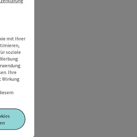
zerklärung
ie mit Ihrer
timieren,
ür soziale
e Werbung
Verwendung
en. Ihre
it Wirkung
 diesem
okies
en