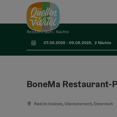
Accesskey
Accesskey
Accesskey
Zum Inhalt
Zur Navigation
Zum Seitenanfang
[0]
[1]
[2]
Reisezeitraum / Nächte
07.08.2026
-
09.08.2026
,
2
Nächte
An- und Abreisefelder
BoneMa Restaurant-Pi
Ried im Innkreis, Oberösterreich, Österreich