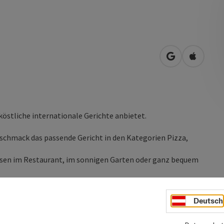
in Google Map
in Apple
köstliche internationale Gerichte anbietet.
eschmack das passende Gericht in den Kategorien Pizza,
eisen im Restaurant, im sonnigen Garten oder ganz bequem
Deutsch