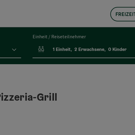
FREIZEI
Einheit / Reiseteilnehmer
1
Einheit
,
2
Erwachsene
,
0
Kinder
Einheitenanzahl und Personenfelder
zzeria-Grill