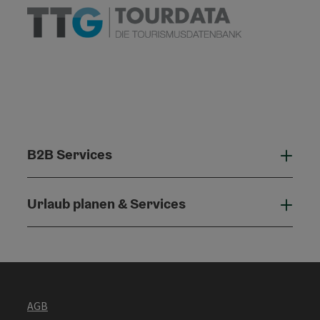
B2B Services
B2B 
Urlaub planen & Services
Urla
AGB