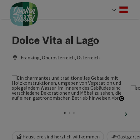
Accesskey
Accesskey
Accesskey
Zum Inhalt
Zur Navigation
Zum Seitenanfang
[0]
[1]
[2]
Deut
Sprach
Dolce Vita al Lago
Franking, Oberösterreich, Österreich
Copyri
nächst
Haustiere sind herzlich willkommen
Gastgarten