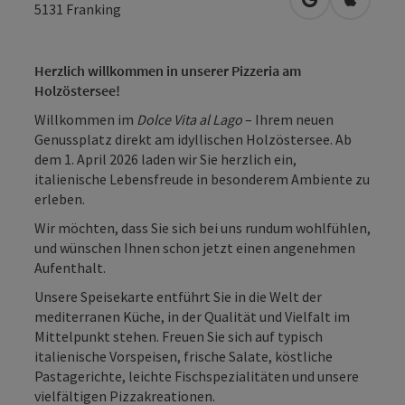
in Google Map
in Apple
5131
Franking
Herzlich willkommen in unserer Pizzeria am
Holzöstersee!
Willkommen im
Dolce Vita al Lago
– Ihrem neuen
Genussplatz direkt am idyllischen Holzöstersee. Ab
dem 1. April 2026 laden wir Sie herzlich ein,
italienische Lebensfreude in besonderem Ambiente zu
erleben.
Wir möchten, dass Sie sich bei uns rundum wohlfühlen,
und wünschen Ihnen schon jetzt einen angenehmen
Aufenthalt.
Unsere Speisekarte entführt Sie in die Welt der
mediterranen Küche, in der Qualität und Vielfalt im
Mittelpunkt stehen. Freuen Sie sich auf typisch
italienische Vorspeisen, frische Salate, köstliche
Pastagerichte, leichte Fischspezialitäten und unsere
vielfältigen Pizzakreationen.