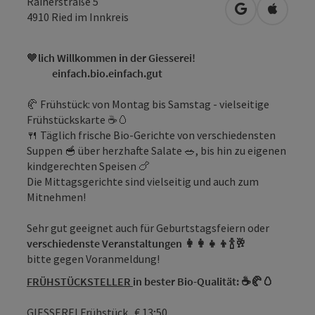
Rainerstraße 5
in Google Map
in Apple
4910
Ried im Innkreis
🧡
lich Willkommen in der Giesserei!
einfach.bio.einfach.gut
🥐 Frühstück: von Montag bis Samstag - vielseitige
Frühstückskarte ☕🥚
🍴 Täglich frische Bio-Gerichte von verschiedensten
Suppen 🥣 über herzhafte Salate 🥗, bis hin zu eigenen
kindgerechten Speisen 🍗
Die Mittagsgerichte sind vielseitig und auch zum
Mitnehmen!
Sehr gut geeignet auch für Geburtstagsfeiern oder
verschiedenste Veranstaltungen 👩👩👧👦🍾🥂
bitte gegen Voranmeldung!
FRÜHSTÜCKSTELLER
in bester Bio-Qualität: ☕🥐🥚
GIESSEREI Frühstück € 13;50