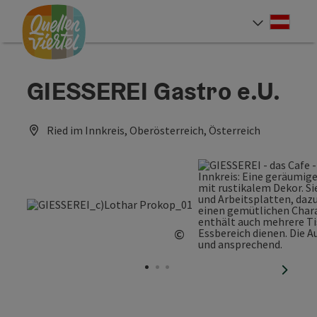
Accesskey
Accesskey
Accesskey
Zum Inhalt
Zur Navigation
Zum Seitenanfang
[0]
[1]
[2]
Deut
Sprach
GIESSEREI Gastro e.U.
Ried im Innkreis, Oberösterreich, Österreich
©
Copyright öffnen
nächst