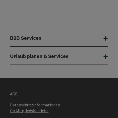
B2B Services
B2B 
Urlaub planen & Services
Urla
AGB
Datenschutzinformationen
für Mitgliedsbetriebe