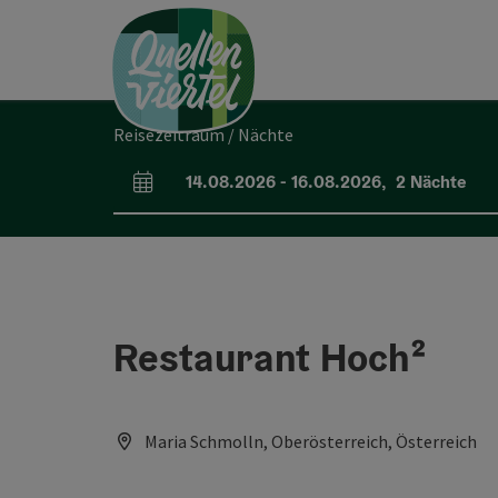
Accesskey
Accesskey
Accesskey
Zum Inhalt
Zur Navigation
Zum Seitenanfang
[0]
[1]
[2]
Reisezeitraum / Nächte
14.08.2026
-
16.08.2026
,
2
Nächte
An- und Abreisefelder
Restaurant Hoch²
Maria Schmolln, Oberösterreich, Österreich