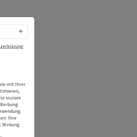
Sprachwahl - Menü öffnen
zerklärung
ie mit Ihrer
timieren,
ür soziale
e Werbung
Verwendung
en. Ihre
it Wirkung