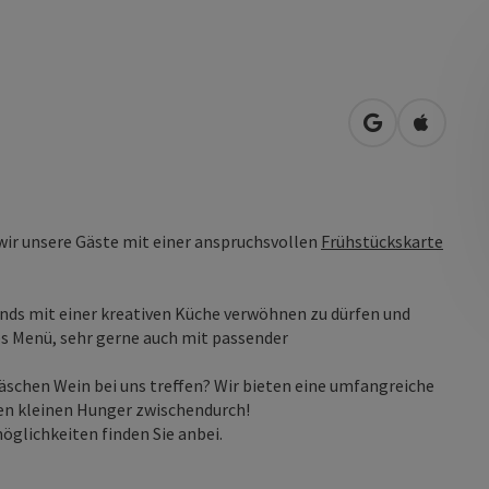
in Google Map
in Apple
ir unsere Gäste mit einer anspruchsvollen
Frühstückskarte
nds mit einer kreativen Küche verwöhnen zu dürfen und
ges Menü, sehr gerne auch mit passender
läschen Wein bei uns treffen? Wir bieten eine umfangreiche
en kleinen Hunger zwischendurch!
glichkeiten finden Sie anbei.