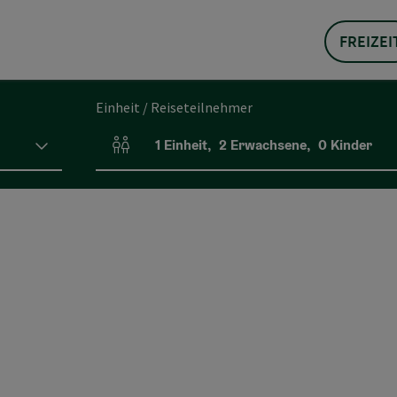
FREIZEI
Einheit / Reiseteilnehmer
1
Einheit
,
2
Erwachsene
,
0
Kinder
Einheitenanzahl und Personenfelder