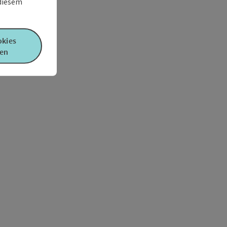
 diesem
okies
en