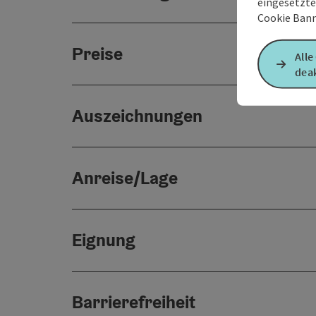
eingesetzte
Cookie Bann
Preise
Alle
deak
Auszeichnungen
Anreise/Lage
Eignung
Barrierefreiheit