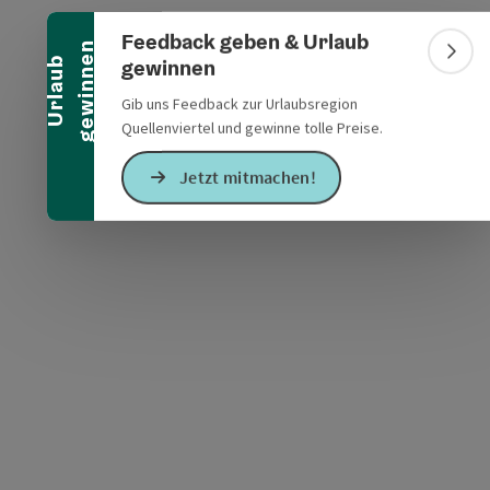
Banner einklappen
Feedback geben & Urlaub
n
Bann
gewinnen
U
r
l
a
u
b
g
e
w
i
n
n
e
Gib uns Feedback zur Urlaubsregion
Quellenviertel und gewinne tolle Preise.
s öffnen
 Maps öffnen
Jetzt mitmachen!