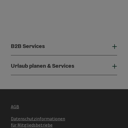
B2B Services
B2B 
Urlaub planen & Services
Urla
AGB
Datenschutzinformationen
für Mitgliedsbetriebe