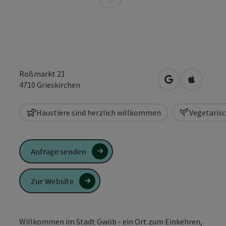
Roßmarkt 21
in Google Maps
in Apple 
4710
Grieskirchen
Haustiere sind herzlich willkommen
Vegetaris
Anfrage senden
Zur Website
Willkommen im Stadt Gwöb - ein Ort zum Einkehren,