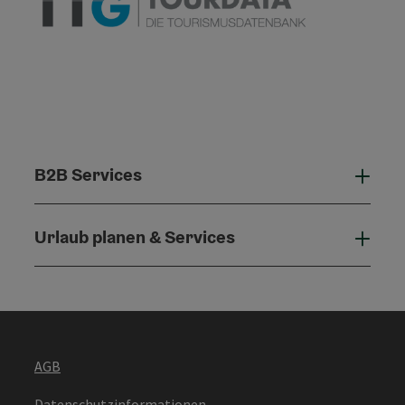
B2B Services
B2B 
Urlaub planen & Services
Urla
AGB
Datenschutzinformationen