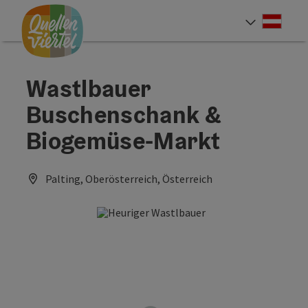
Accesskey
Accesskey
Accesskey
Zum Inhalt
Zur Navigation
Zum Seitenanfang
[0]
[1]
[2]
Deut
Sprach
Wastlbauer
Buschenschank &
Biogemüse-Markt
Palting, Oberösterreich, Österreich