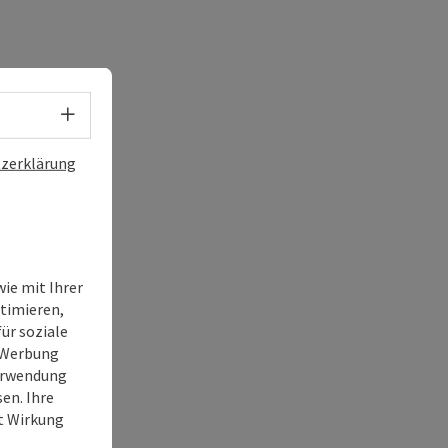
Sprachwahl - Menü öffnen
zerklärung
ie mit Ihrer
timieren,
ür soziale
e Werbung
Verwendung
en. Ihre
it Wirkung