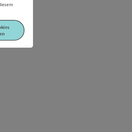
 diesem
okies
en