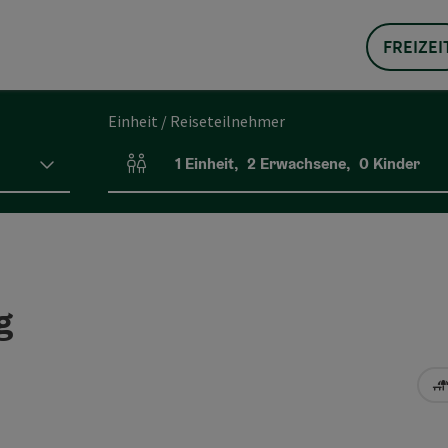
FREIZEI
Einheit / Reiseteilnehmer
1
Einheit
,
2
Erwachsene
,
0
Kinder
Einheitenanzahl und Personenfelder
g