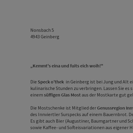
Nonsbach 5
4943
Geinberg
„Kemmt's eina und fuits eich woih!"
Die
Speck o’thek
in Geinberg ist bei Jung und Alt 
kulinarische Stunden zu verbringen. Lassen Sie es s
einem
süffigen Glas Most
aus der Mostkarte gut ge
Die Mostschenke ist Mitglied der
Genussregion Inn
des Innviertler Surspecks auf einem Bauernbrot. D
Es gibt auch Bier (Augustiner, Baumgartner und S
sowie Kaffee- und Softeisvariationen aus eigener H