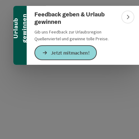
Banner einklappen
Feedback geben & Urlaub
n
Bann
gewinnen
U
r
l
a
u
b
g
e
w
i
n
n
e
Gib uns Feedback zur Urlaubsregion
s öffnen
 Maps öffnen
Quellenviertel und gewinne tolle Preise.
Jetzt mitmachen!