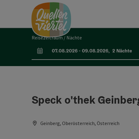
Accesskey
Accesskey
Accesskey
Zum Inhalt
Zur Navigation
Zum Seitenanfang
[0]
[1]
[2]
Reisezeitraum / Nächte
07.08.2026
-
09.08.2026
,
2
Nächte
An- und Abreisefelder
Speck o'thek Geinber
Geinberg, Oberösterreich, Österreich