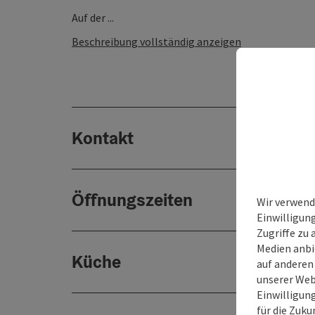
Auf der ...
Beschreibung vollständig anzeigen
Kontakt
Öffnungszeiten
Wir verwend
Einwilligun
Zugriffe zu 
Medien anbi
Küche
auf anderen
unserer Web
Einwilligun
für die Zuku