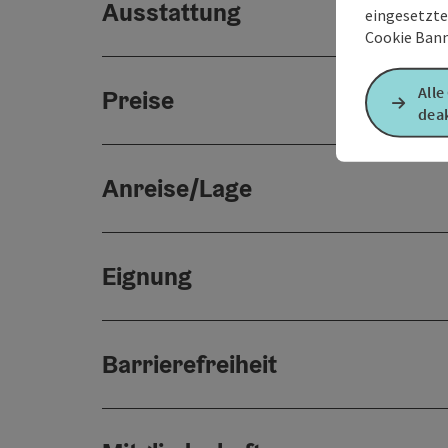
Ausstattung
eingesetzte
Cookie Bann
Alle
Preise
deak
Anreise/Lage
Eignung
Barrierefreiheit