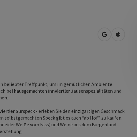
in Google Map
in Apple
ein beliebter Treffpunkt, um im gemütlichen Ambiente
ich bei
hausgemachten Innviertler Jausenspezialitäten
und
hen.
viertler Surspeck
- erleben Sie den einzigartigen Geschmack
en selbstgemachten Speck gibt es auch “ab Hof” zu kaufen.
chneider Weiße vom Fass) und Weine aus dem Burgenland
erstellung.