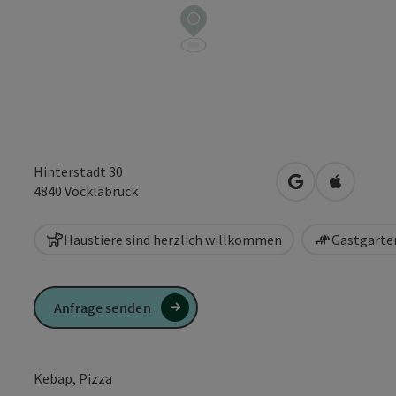
Hinterstadt 30
in Google Maps
in Apple 
4840
Vöcklabruck
Haustiere sind herzlich willkommen
Gastgarten
Anfrage senden
Kebap, Pizza