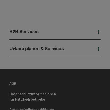
B2B Services
B2B 
Urlaub planen & Services
Urla
AGB
Datenschutzinformationen
für Mitgliedsbetriebe
Barrierefreiheitserklärung