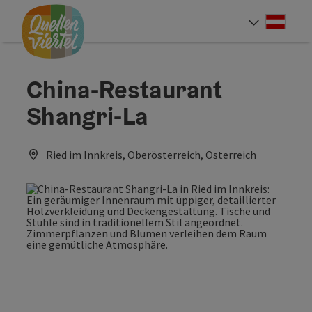
Accesskey
Accesskey
Accesskey
Zum Inhalt
Zur Navigation
Zum Seitenanfang
[0]
[1]
[2]
Deut
Sprach
China-Restaurant
Shangri-La
Ried im Innkreis, Oberösterreich, Österreich