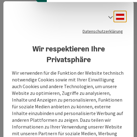
Eine große Auswahl an asiatischen Gerichten erwartet
Sie in diesem freundlich geführten Lokal.
Deuts
Sprach
Ob Hummerchips, Frühlingsrolle, knochenlose Ente,
süß-saures Hühnerfleisch, chinesischer Fruchtcocktail
Datenschutzerklärung
oder gebackene Früchte - für exotische Abwechslung
wird im Shangri La bestens gesorgt.
Wir respektieren Ihre
Privatsphäre
Wir verwenden für die Funktion der Website technisch
Kontakt
notwendige Cookies sowie mit Ihrer Einwilligung
auch Cookies und andere Technologien, um unsere
Website zu optimieren, Zugriffe zu analysieren,
Öffnungszeiten
Inhalte und Anzeigen zu personalisieren, Funktionen
für soziale Medien anbieten zu können, externe
Inhalte einzubinden und personalisierte Werbung auf
Küche
anderen Plattformen zu zeigen. Dazu teilen wir
Informationen zu Ihrer Verwendung unserer Website
Ausstattung
mit unseren Partnern für soziale Medien, Werbung