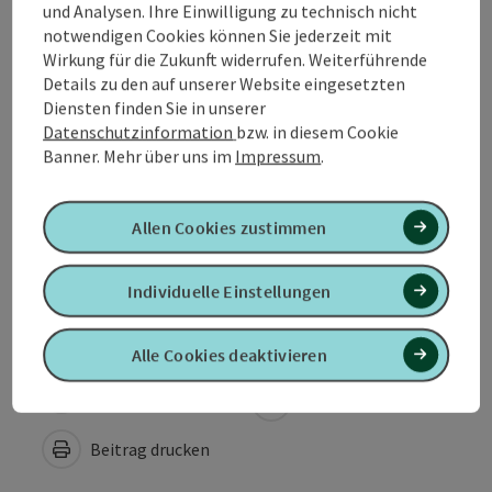
und Analysen. Ihre Einwilligung zu technisch nicht
notwendigen Cookies können Sie jederzeit mit
Preise
Wirkung für die Zukunft widerrufen. Weiterführende
Details zu den auf unserer Website eingesetzten
Diensten finden Sie in unserer
Anreise/Lage
Datenschutzinformation
bzw. in diesem Cookie
Banner.
Mehr über uns im
Impressum
.
Eignung
Allen Cookies zustimmen
Barrierefreiheit
Individuelle Einstellungen
Alle Cookies deaktivieren
PDF erstellen
In der Nähe
Beitrag drucken