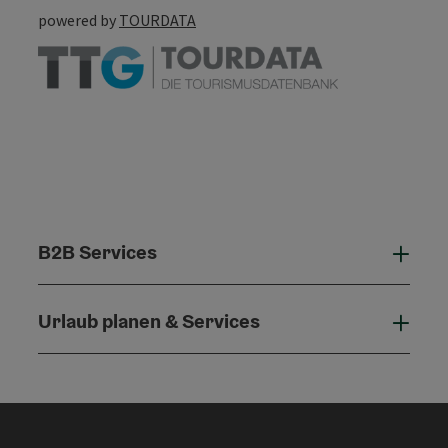
powered by
TOURDATA
B2B Services
B2B 
Urlaub planen & Services
Urla