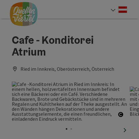
Accesskey
Accesskey
Accesskey
Zum Inhalt
Zur Navigation
Zum Seitenanfang
[0]
[1]
[2]
Deut
Sprach
Cafe - Konditorei
Atrium
Ried im Innkreis, Oberösterreich, Österreich
Copyri
nächst