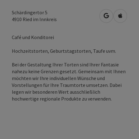
Schärdingertor 5
in Google Map
in Apple
4910
Ried im Innkreis
Café und Konditorei
Hochzeitstorten, Geburtstagstorten, Taufe uvm.
Bei der Gestaltung Ihrer Torten sind Ihrer Fantasie
nahezu keine Grenzen gesetzt. Gemeinsam mit Ihnen
möchten wir Ihre individuellen Wünsche und
Vorstellungen für Ihre Traumtorte umsetzen. Dabei
legen wir besonderen Wert ausschließlich
hochwertige regionale Produkte zu verwenden.