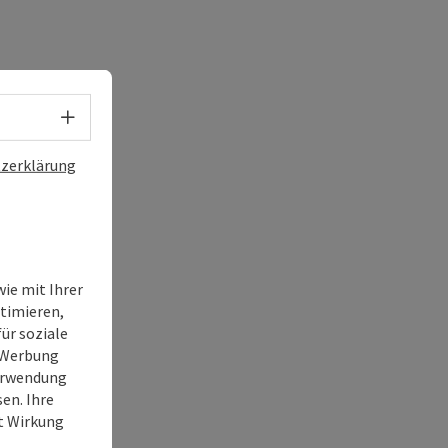
Sprachwahl - Menü öffnen
zerklärung
ie mit Ihrer
timieren,
ür soziale
e Werbung
Verwendung
en. Ihre
it Wirkung