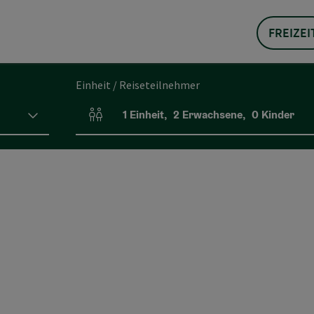
FREIZEI
Einheit / Reiseteilnehmer
1
Einheit
,
2
Erwachsene
,
0
Kinder
Einheitenanzahl und Personenfelder