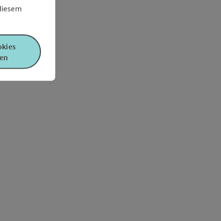
 diesem
okies
en