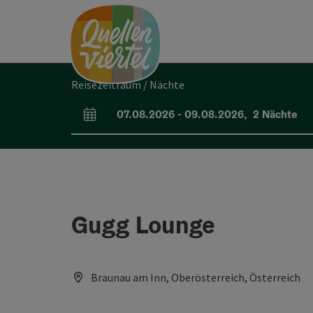
Accesskey
Accesskey
Accesskey
Zum Inhalt
Zur Navigation
Zum Seitenanfang
[0]
[1]
[2]
Reisezeitraum / Nächte
07.08.2026
-
09.08.2026
,
2
Nächte
An- und Abreisefelder
Gugg Lounge
Braunau am Inn, Oberösterreich, Österreich