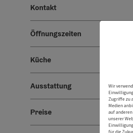
Kontakt
Öffnungszeiten
Küche
Ausstattung
Wir verwend
Einwilligun
Zugriffe zu 
Medien anbi
Preise
auf anderen
unserer Web
Einwilligun
für die Zuku