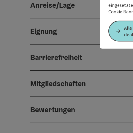
Anreise/Lage
eingesetzte
Cookie Bann
Alle
Eignung
deak
Barrierefreiheit
Mitgliedschaften
Bewertungen