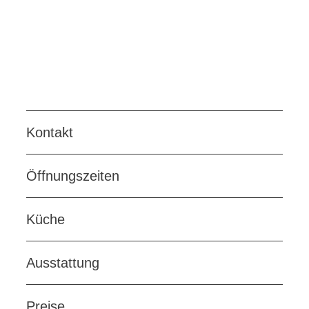
Hausweinen und unseren heimischen Biersorten.
Gönn dir eine Auszeit.
Auch Reisebusse sind herzlich willkommen!
Kontakt
Öffnungszeiten
Küche
Ausstattung
Preise