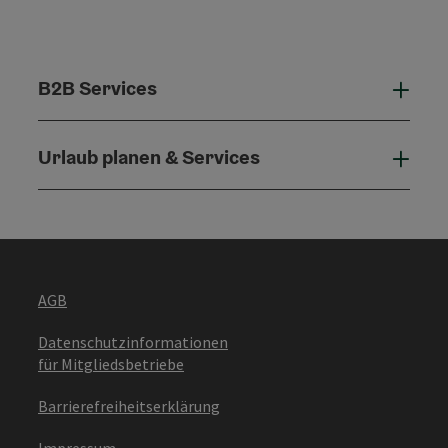
B2B Services
B2B 
Urlaub planen & Services
Urla
AGB
Datenschutzinformationen
für Mitgliedsbetriebe
Barrierefreiheitserklärung
Impressum