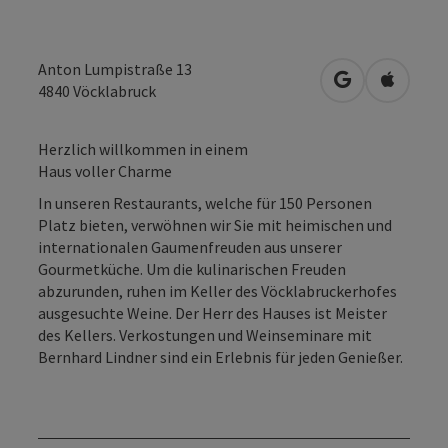
Anton Lumpistraße 13
in Google Map
in Apple
4840
Vöcklabruck
Herzlich willkommen in einem
Haus voller Charme
In unseren Restaurants, welche für 150 Personen
Platz bieten, verwöhnen wir Sie mit heimischen und
internationalen Gaumenfreuden aus unserer
Gourmetküche. Um die kulinarischen Freuden
abzurunden, ruhen im Keller des Vöcklabruckerhofes
ausgesuchte Weine. Der Herr des Hauses ist Meister
des Kellers. Verkostungen und Weinseminare mit
Bernhard Lindner sind ein Erlebnis für jeden Genießer.