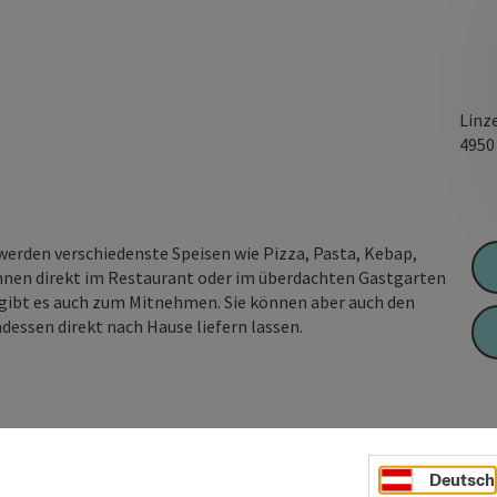
Linz
495
werden verschiedenste Speisen wie Pizza, Pasta, Kebap,
nnen direkt im Restaurant oder im überdachten Gastgarten
e gibt es auch zum Mitnehmen. Sie können aber auch den
ndessen direkt nach Hause liefern lassen.
Deutsch