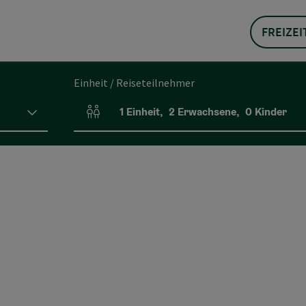
FREIZEI
Einheit / Reiseteilnehmer
1
Einheit
,
2
Erwachsene
,
0
Kinder
Einheitenanzahl und Personenfelder