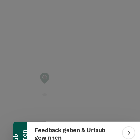
t öffnen
Banner einklappen
Feedback geben & Urlaub
Bann
gewinnen