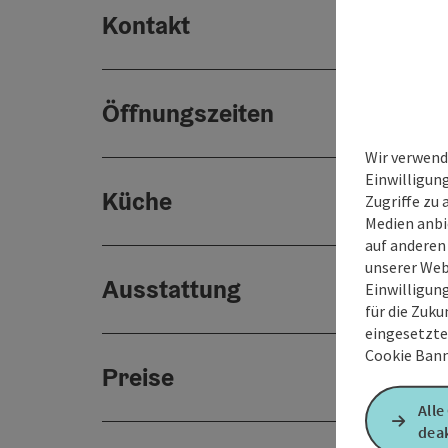
Kontakt
Öffnungszeiten
Wir verwend
Einwilligun
Küche
Zugriffe zu 
Medien anbi
auf anderen
unserer Web
Ausstattung
Einwilligun
für die Zuku
eingesetzte
Cookie Bann
Preise
Alle
deak