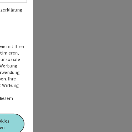
zerklärung
ie mit Ihrer
timieren,
ür soziale
e Werbung
Verwendung
en. Ihre
it Wirkung
 diesem
okies
en