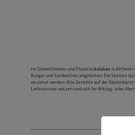
Im Schnellimbiss und Pizzeria
Balaban
in Altheim 
Burger und Sandwiches angeboten. Die Speisen kö
verzehrt werden. Alle Gerichte auf der Speisekart
Lieferservice nutzen und sich Ihr Mittag- oder Abe