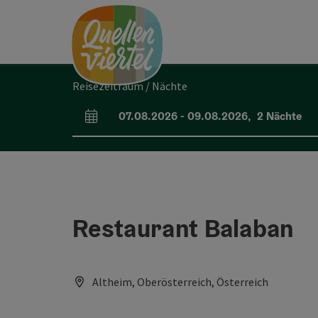
Accesskey
Accesskey
Accesskey
Zum Inhalt
Zur Navigation
Zum Seitenanfang
[0]
[1]
[2]
Reisezeitraum / Nächte
07.08.2026
-
09.08.2026
,
2
Nächte
An- und Abreisefelder
Restaurant Balaban
Altheim, Oberösterreich, Österreich