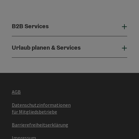
B2B Services
B2B 
Urlaub planen & Services
Urla
AGB
Datenschutzinformationen
für Mitgliedsbetriebe
Barrierefreiheitserklärung
Impressum