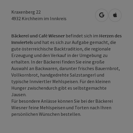
Kraxenberg 22
in Google Map
in Apple
4932
Kirchheim im Innkreis
Bäckerei und Café Wiesner
befindet sich im
Herzen des
Innviertels
und hat es sich zur Aufgabe gemacht, die
gute österreichische Backtradition, die regionale
Erzeugung und den Verkauf in der Umgebung zu
erhalten. In der Bäckerei finden Sie eine große
Auswahl an Backwaren, darunter frisches Bauernbrot,
Vollkornbrot, handgedrehte Salzstangerl und
typische Innviertler Mehlspeisen. Für den kleinen
Hunger zwischendurch gibt es selbstgemachte
Jausen.
Für besondere Anlässe können Sie bei der Bäckerei
Wiesner feine Mehlspeisen und Torten nach Ihren
persönlichen Wünschen bestellen.