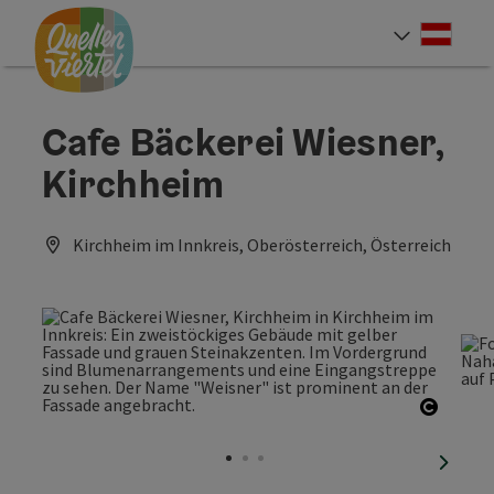
Accesskey
Accesskey
Accesskey
Zum Inhalt
Zur Navigation
Zum Seitenanfang
[0]
[1]
[2]
Deut
Sprach
Cafe Bäckerei Wiesner,
Kirchheim
Kirchheim im Innkreis, Oberösterreich, Österreich
Copyri
nächst