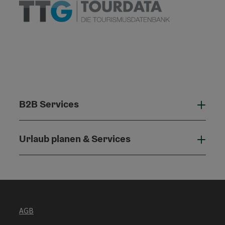
B2B Services
B2B 
Urlaub planen & Services
Urla
AGB