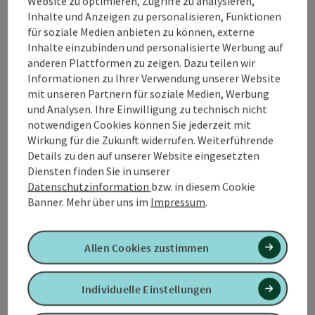
Website zu optimieren, Zugriffe zu analysieren,
Geinberg5 Gäste
Inhalte und Anzeigen zu personalisieren, Funktionen
Ausgenommen: österreichische Ferien und Feiertage,
für soziale Medien anbieten zu können, externe
22.12.2025 bis 06.01.2026
Inhalte einzubinden und personalisierte Werbung auf
anderen Plattformen zu zeigen. Dazu teilen wir
Verpflegung
Informationen zu Ihrer Verwendung unserer Website
Frühstück
mit unseren Partnern für soziale Medien, Werbung
Reiseablauf
und Analysen. Ihre Einwilligung zu technisch nicht
Check-in: ab 15:00 Uhr
notwendigen Cookies können Sie jederzeit mit
Check-out: bis 11:00 Uhr
Wirkung für die Zukunft widerrufen. Weiterführende
Mögliche Anreisetermine
Details zu den auf unserer Website eingesetzten
Anreise täglich möglich.
Diensten finden Sie in unserer
Datenschutzinformation
bzw. in diesem Cookie
Banner.
Mehr über uns im
Impressum
.
Buchen / Anfrage
Allen Cookies zustimmen
ab Preis
€ 1080,00 pro Person
buchbar ab 1 Person
Individuelle Einstellungen