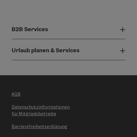
B2B Services
B2B 
Urlaub planen & Services
Urla
AGB
Datenschutzinformationen
für Mitgliedsbetriebe
Barrierefreiheitserklärung