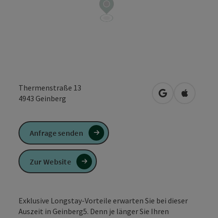
Thermenstraße 13
in Google Maps
in Apple 
4943
Geinberg
Anfrage senden
Zur Website
Exklusive Longstay-Vorteile erwarten Sie bei dieser
Auszeit in Geinberg5. Denn je länger Sie Ihren