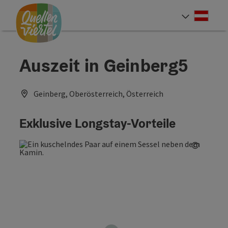
Accesskey
Accesskey
Accesskey
Zum Inhalt
Zur Navigation
Zum Seitenanfang
[0]
[1]
[2]
Deut
Sprach
Auszeit in Geinberg5
Geinberg, Oberösterreich, Österreich
Exklusive Longstay-Vorteile
©
Copyrig