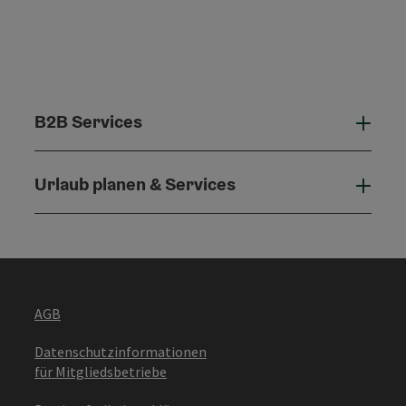
B2B Services
B2B 
Urlaub planen & Services
Urla
AGB
Datenschutzinformationen
für Mitgliedsbetriebe