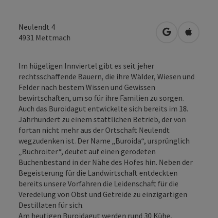
Neulendt 4
in Google Map
in Apple
4931
Mettmach
Im hügeligen Innviertel gibt es seit jeher
rechtsschaffende Bauern, die ihre Wälder, Wiesen und
Felder nach bestem Wissen und Gewissen
bewirtschaften, um so für ihre Familien zu sorgen.
Auch das Buroidagut entwickelte sich bereits im 18.
Jahrhundert zu einem stattlichen Betrieb, der von
fortan nicht mehr aus der Ortschaft Neulendt
wegzudenken ist. Der Name „Buroida“, ursprünglich
„Buchroiter“, deutet auf einen gerodeten
Buchenbestand in der Nähe des Hofes hin. Neben der
Begeisterung für die Landwirtschaft entdeckten
bereits unsere Vorfahren die Leidenschaft für die
Veredelung von Obst und Getreide zu einzigartigen
Destillaten für sich.
Am heutigen Buroidagut werden rund 30 Kühe,