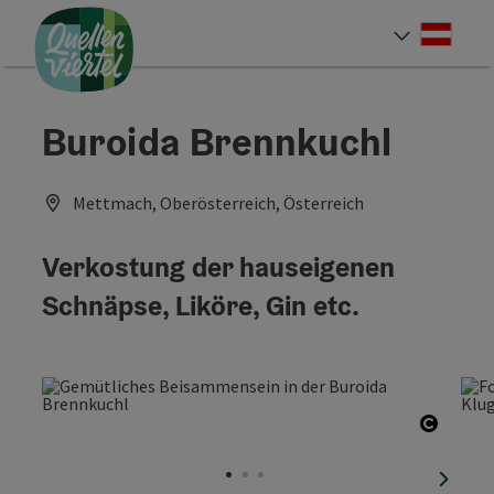
Accesskey
Accesskey
Accesskey
Zum Inhalt
Zur Navigation
Zum Seitenanfang
[0]
[1]
[2]
Deut
Sprach
Buroida Brennkuchl
Mettmach, Oberösterreich, Österreich
Verkostung der hauseigenen
Schnäpse, Liköre, Gin etc.
Copyri
nächst