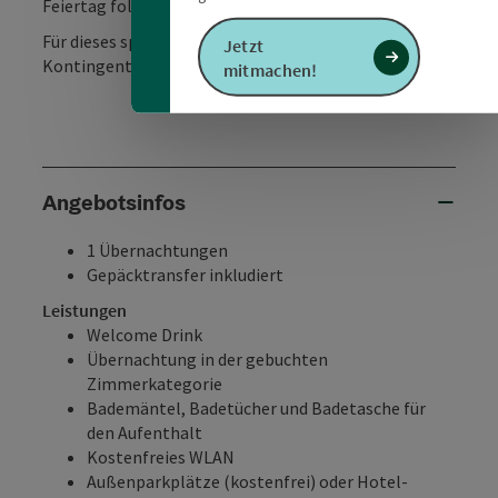
Feiertag folgt
Für dieses spezielle Angebot steht ein limitiertes
Jetzt
Kontingent zur Verfügung.
mitmachen!
Angebotsinfos
1 Übernachtungen
Gepäcktransfer inkludiert
Leistungen
Welcome Drink
Übernachtung in der gebuchten
Zimmerkategorie
Bademäntel, Badetücher und Badetasche für
den Aufenthalt
Kostenfreies WLAN
Außenparkplätze (kostenfrei) oder Hotel-