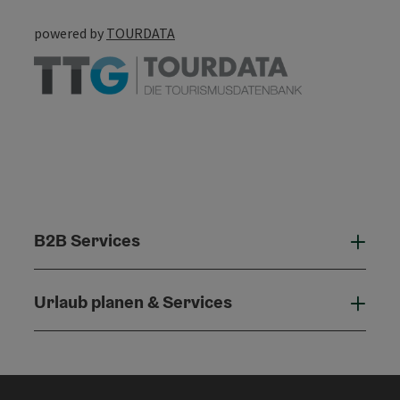
powered by
TOURDATA
B2B Services
B2B 
Urlaub planen & Services
Urla