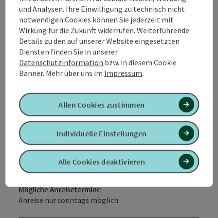
und Analysen. Ihre Einwilligung zu technisch nicht
Am Anreisetag steht Ihnen die Therme mit
notwendigen Cookies können Sie jederzeit mit
reservierten Hotelgäste-Ruhebereichen ab 08:00 Uhr
Wirkung für die Zukunft widerrufen. Weiterführende
zur Verfügung, an den weiteren Tagen Ihres
Details zu den auf unserer Website eingesetzten
Aufenthalts bereits ab 07:00 Uhr. Therme und
Diensten finden Sie in unserer
Karibische Saunawelt können Sie am Abreisetag bis
Datenschutzinformation
bzw. in diesem Cookie
12:00 Uhr nutzen. Um Ihren Urlaub auch am Abreisetag
Banner.
Mehr über uns im
Impressum
.
noch bis Badeschluss genießen zu können, können Sie
Ihren Aufenthalt gegen einen Aufpreis bis zum
Badeschluss verlängern. Sowohl Badetasche, als auch
Allen Cookies zustimmen
die Tagesgarderoben stehen Ihnen bis zur Abreise zur
Verfügung.
Individuelle Einstellungen
Check-in: ab 16:00 Uhr
Check-out: bis 12:00 Uhr
Alle Cookies deaktivieren
Mögliche Anreisetermine
Anreise nur sonntags möglich.