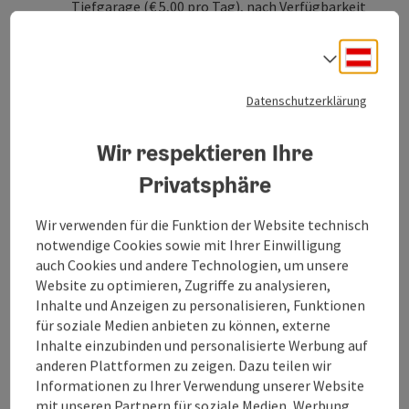
Tiefgarage (€ 5,00 pro Tag), nach Verfügbarkeit
E-Ladestationen (gegen Gebühr)
Kostenfreier Transfer vom / zum Bahnhof
Deuts
Sprach
Geinberg (auf Anfrage)
Check-in: ab 16:00 Uhr
Datenschutzerklärung
Check-out: bis 12:00 Uhr
Wir respektieren Ihre
SPAplus (Adults only - ab 18 Jahren)
Privatsphäre
Schaum-Dampfbad
Salz-Lounge
Wir verwenden für die Funktion der Website technisch
Dachgarten mit finnischer Event-Sauna
notwendige Cookies sowie mit Ihrer Einwilligung
Hamam, Arkadenhof & Tee-Lounge
auch Cookies und andere Technologien, um unsere
Liegenbereiche mit Designer-Daybeds
Website zu optimieren, Zugriffe zu analysieren,
SPAplus Erlebnisplan
Inhalte und Anzeigen zu personalisieren, Funktionen
für soziale Medien anbieten zu können, externe
Verpflegung
Inhalte einzubinden und personalisierte Werbung auf
Halbpension
anderen Plattformen zu zeigen. Dazu teilen wir
Informationen zu Ihrer Verwendung unserer Website
Reiseablauf
mit unseren Partnern für soziale Medien, Werbung