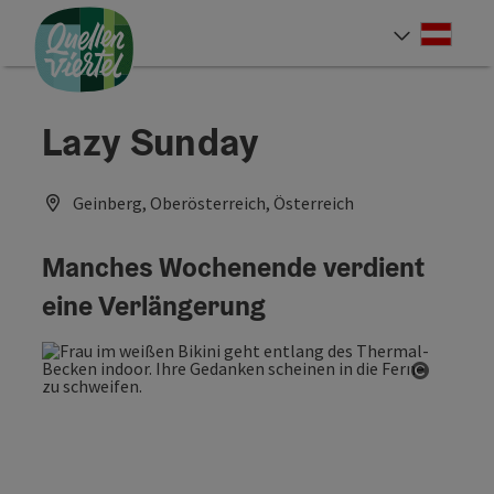
Accesskey
Accesskey
Accesskey
Zum Inhalt
Zur Navigation
Zum Seitenanfang
[0]
[1]
[2]
Deut
Sprach
Lazy Sunday
Geinberg, Oberösterreich, Österreich
Manches Wochenende verdient
eine Verlängerung
Copyrig