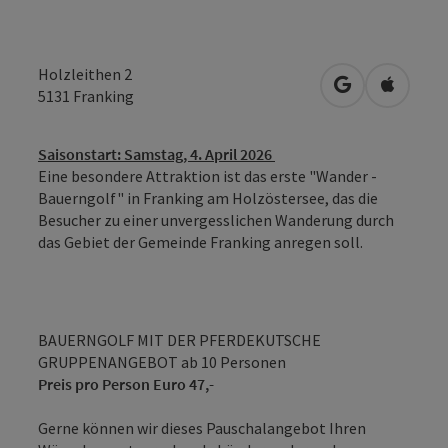
Holzleithen 2
in Google Map
in Apple
5131
Franking
Saisonstart: Samstag, 4. April 2026
Eine besondere Attraktion ist das erste "Wander -
Bauerngolf" in Franking am Holzöstersee, das die
Besucher zu einer unvergesslichen Wanderung durch
das Gebiet der Gemeinde Franking anregen soll.
BAUERNGOLF MIT DER PFERDEKUTSCHE
GRUPPENANGEBOT ab 10 Personen
Preis pro Person Euro 47,-
Gerne können wir dieses Pauschalangebot Ihren