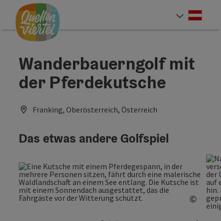
Accesskey
Accesskey
Accesskey
Zum Inhalt
Zur Navigation
Zum Seitenanfang
[0]
[1]
[2]
Deut
Sprach
Wanderbauerngolf mit
der Pferdekutsche
Franking, Oberösterreich, Österreich
Das etwas andere Golfspiel
©
Copyri