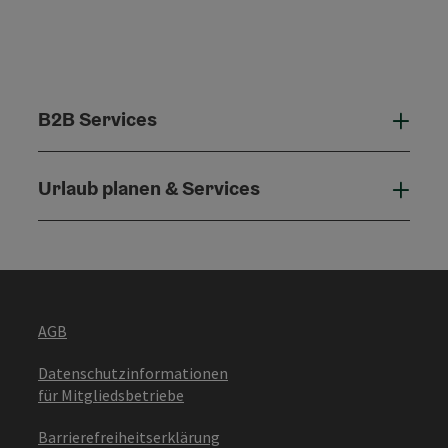
B2B Services
B2B 
Urlaub planen & Services
Urla
AGB
Datenschutzinformationen
für Mitgliedsbetriebe
Barrierefreiheitserklärung