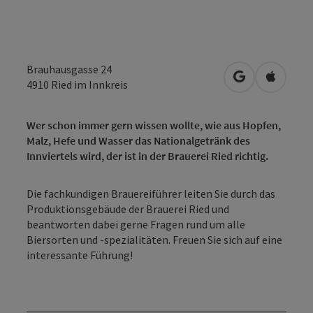
Brauhausgasse 24
in Google Map
in Apple
4910
Ried im Innkreis
Wer schon immer gern wissen wollte, wie aus Hopfen,
Malz, Hefe und Wasser das Nationalgetränk des
Innviertels wird, der ist in der Brauerei Ried richtig.
Die fachkundigen Brauereiführer leiten Sie durch das
Produktionsgebäude der Brauerei Ried und
beantworten dabei gerne Fragen rund um alle
Biersorten und -spezialitäten. Freuen Sie sich auf eine
interessante Führung!