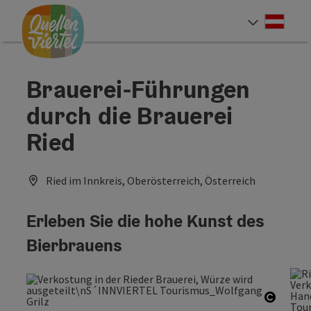
Accesskey
Accesskey
Accesskey
Zum Inhalt
Zur Navigation
Zum Seitenanfang
[0]
[1]
[2]
Deut
Sprach
Brauerei-Führungen
durch die Brauerei
Ried
Ried im Innkreis, Oberösterreich, Österreich
Erleben Sie die hohe Kunst des
Bierbrauens