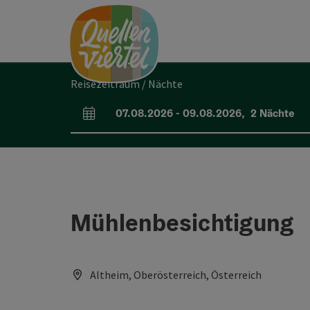
Accesskey
Accesskey
Accesskey
Zum Inhalt
Zur Navigation
Zum Seitenanfang
[0]
[1]
[2]
Reisezeitraum / Nächte
07.08.2026
-
09.08.2026
,
2
Nächte
An- und Abreisefelder
Mühlenbesichtigung
Altheim, Oberösterreich, Österreich