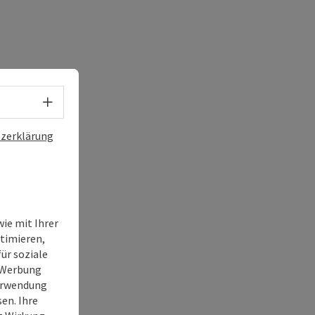
Sprachwahl - Menü öffnen
zerklärung
ie mit Ihrer
timieren,
ür soziale
e Werbung
Verwendung
en. Ihre