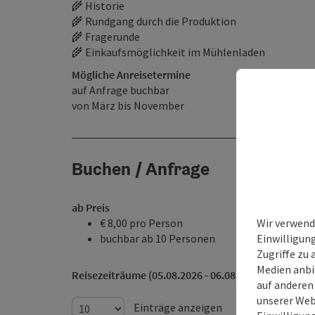
🌾 Historie
🌾 Rundgang durch die Produktion
🌾 Fragerunde
🌾 Einkaufsmöglichkeit im Mühlenladen
Mögliche Anreisetermine
auf Anfrage buchbar
von März bis November
Buchen / Anfrage
ab Preis
Wir verwend
€ 8,00 pro Person
Einwilligun
buchbar ab 10 Personen
Zugriffe zu 
Medien anbi
Reisezeiträume (05.08.2026 - 06.08.2028)
auf anderen
unserer Web
Einträge anzeigen