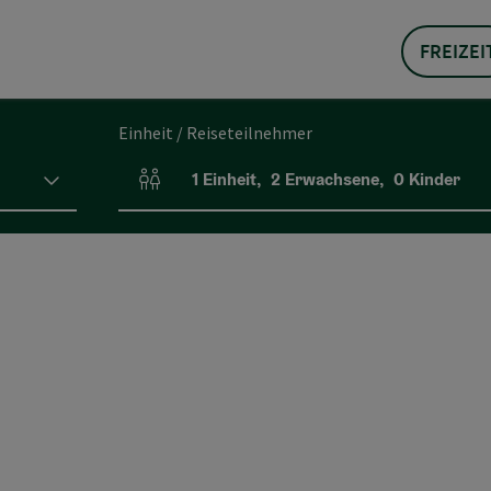
FREIZEI
Einheit / Reiseteilnehmer
1
Einheit
,
2
Erwachsene
,
0
Kinder
Einheitenanzahl und Personenfelder