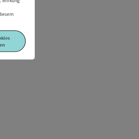
it Wirkung
 diesem
okies
en