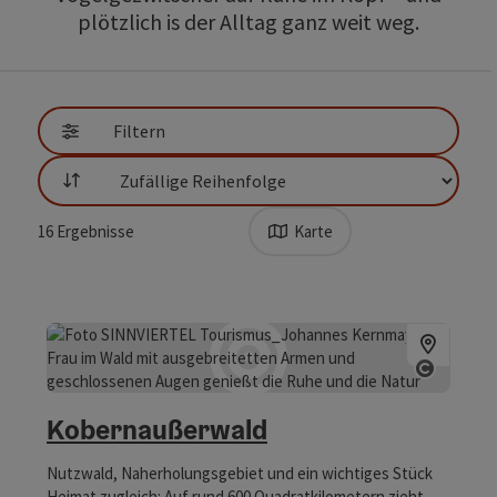
plötzlich is der Alltag ganz weit weg.
direkt zu den Ergebnissen springen
Filtern
Sortierung
16
Ergebnisse
Karte
Copyrig
Kobernaußerwald
Nutzwald, Naherholungsgebiet und ein wichtiges Stück
Heimat zugleich: Auf rund 600 Quadratkilometern zieht