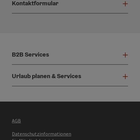
Kontaktformular
Konta
B2B Services
B2B 
Urlaub planen & Services
Urla
AGB
Datenschutzinformationen