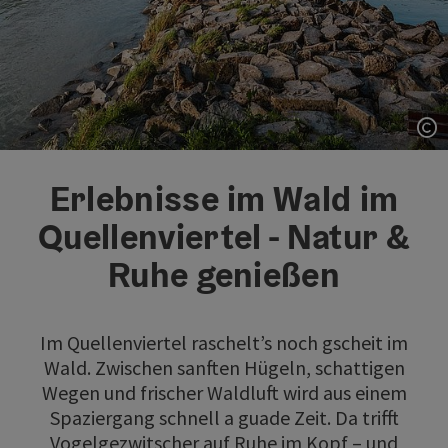
Co
Erlebnisse im Wald im
Quellenviertel - Natur &
Ruhe genießen
Im Quellenviertel raschelt’s noch gscheit im
Wald. Zwischen sanften Hügeln, schattigen
Wegen und frischer Waldluft wird aus einem
Spaziergang schnell a guade Zeit. Da trifft
Vogelgezwitscher auf Ruhe im Kopf – und