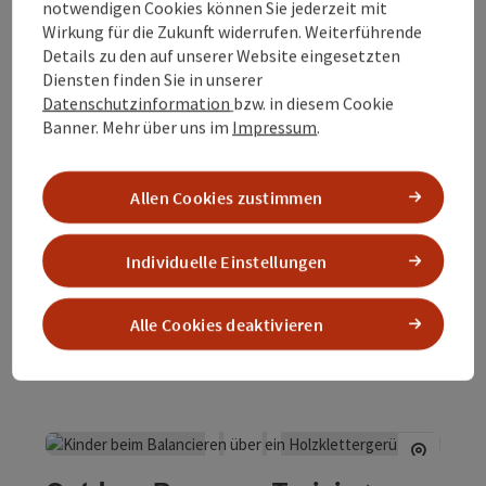
notwendigen Cookies können Sie jederzeit mit
Wirkung für die Zukunft widerrufen. Weiterführende
Details zu den auf unserer Website eingesetzten
Diensten finden Sie in unserer
Datenschutzinformation
bzw. in diesem Cookie
Banner.
Mehr über uns im
Impressum
.
Hofführung am Stablhof
Allen Cookies zustimmen
Roßbach
Angebot
Individuelle Einstellungen
Zeitraum
09.08.2026
(weitere Termine)
Alle Cookies deaktivieren
buchba
ab € 10,00