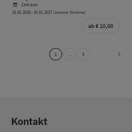
Zeitraum
01.01.2026 - 01.01.2027
(weitere Termine)
ab € 10,00
Seite zurück
Seite 
1
…
5
Kontakt