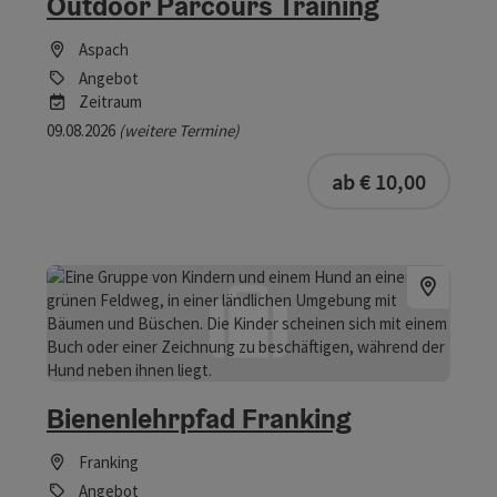
Outdoor Parcours Training
Aspach
Angebot
Zeitraum
09.08.2026
(weitere Termine)
buchba
ab € 10,00
Bienenlehrpfad Franking
Franking
Angebot