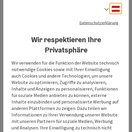
Deuts
Sprach
Datenschutzerklärung
Wir respektieren Ihre
Privatsphäre
Wir verwenden für die Funktion der Website technisch
Naturschauspiel - Sagenhaftes
notwendige Cookies sowie mit Ihrer Einwilligung
Laterndl-Picknick für Kinder im
auch Cookies und andere Technologien, um unsere
Ibmer Moor
Website zu optimieren, Zugriffe zu analysieren,
Inhalte und Anzeigen zu personalisieren, Funktionen
Eggelsberg
für soziale Medien anbieten zu können, externe
Inhalte einzubinden und personalisierte Werbung auf
Angebot
anderen Plattformen zu zeigen. Dazu teilen wir
Zeitraum
Informationen zu Ihrer Verwendung unserer Website
22.08.2026, 19:00 - 21:30
(weitere Termine)
mit unseren Partnern für soziale Medien, Werbung
und Analysen. Ihre Einwilligung zu technisch nicht
ab € 6,00