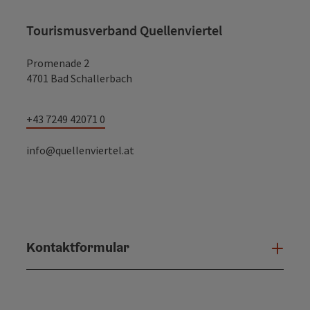
Tourismusverband Quellenviertel
Promenade 2
4701 Bad Schallerbach
+43 7249 42071 0
info@quellenviertel.at
Kontaktformular
Konta