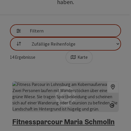
haben.
direkt zu den Ergebnissen springen
Filtern
Sortierung
14
Ergebnisse
Karte
Copyrig
Fitnessparcour Maria Schmolln