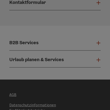
Kontaktformular
Konta
B2B Services
B2B 
Urlaub planen & Services
Urla
AGB
Datenschutzinformationen