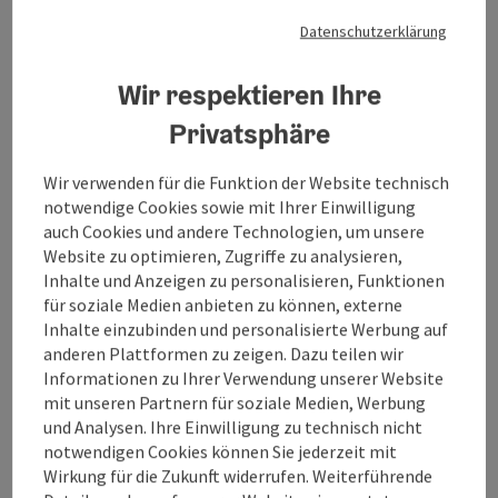
benutzt werden können. Der Unterschied zwischen
Amateur und Profi zeigt sich einzig und allein in der Anzahl
Datenschutzerklärung
der Wiederholungen, der Schnelligkeit und der
Geschicklichkeit. Genau auf diese Punkte zielt das
Wir respektieren Ihre
umfassende Training ab. Neben Freude und Spaß ist bei
Copyrig
den Stationen so echtes, ergiebiges Spezialtraining
Privatsphäre
Motorikpark
möglich. Stationen: 1. Step by Step 2. Proprio-Wolke 3.
Balancierparcours 4. Rhythmusstrecke 5. Dehn-Quadrat
Mehr als 60 Einzelgeräte aufgeteilt auf 20 Stationen
Wir verwenden für die Funktion der Website technisch
6. Doppel-Präzision 7. Gehirn-Jogging 8. Zielfischen 9.
bieten Spaß für die ganze Familie.
notwendige Cookies sowie mit Ihrer Einwilligung
Kraft/Calisthenics 10. Wasserski-Haus 11. Kletterstrecke
auch Cookies und andere Technologien, um unsere
12. Balance-Spots 13. Stehseilschaukel 14.
Braunau am Inn
Website zu optimieren, Zugriffe zu analysieren,
Gewandtheitstunnel Bei der Entwicklung des Motorik-Fun
Öffnungszeiten
Montag geöffnet
Dienstag geöffnet
Mittwoch geöffnet
Donnerstag geöffnet
Freitag geöffnet
Samstag geöffnet
Sonntag geöffnet
Feiertag geöffnet
MO
DI
MI
DO
FR
SA
SO
FE
Inhalte und Anzeigen zu personalisieren, Funktionen
Konzeptes spielte die Trainings- und Bewegungslehre
für soziale Medien anbieten zu können, externe
eine wesentliche Rolle. Die Grundlage dieses
Inhalte einzubinden und personalisierte Werbung auf
ganzheitlichen und zeitgemäßen Bewegungskonzeptes -
und jeder darin verbauten Station - ist die
anderen Plattformen zu zeigen. Dazu teilen wir
Sportwissenschaft. Dabei werden die Geräteinhalte bzw. -
Informationen zu Ihrer Verwendung unserer Website
funktionen auf unterschiedliche, vorher definierte
mit unseren Partnern für soziale Medien, Werbung
Zielgruppen abgestimmt und in die umgebende Natur
und Analysen. Ihre Einwilligung zu technisch nicht
eingebettet. Durch dieses Zusammenspiel werden die
notwendigen Cookies können Sie jederzeit mit
Nutzer*innen dieses „Trainingsgeländes“ auf spielerische
Wirkung für die Zukunft widerrufen. Weiterführende
Art und Weise zur Bewegung im Allgemeinen und zur