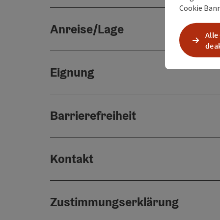
Cookie Bann
Anreise/Lage
Alle
deak
Eignung
Barrierefreiheit
Kontakt
Zustimmungserklärung