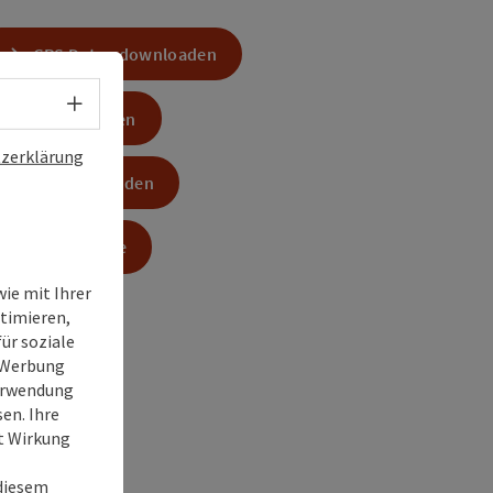
GPS Daten downloaden
Sprachwahl - Menü öffnen
PDF erstellen
zerklärung
Anfrage senden
Zur Website
ie mit Ihrer
timieren,
ür soziale
e Werbung
Verwendung
en. Ihre
it Wirkung
 diesem