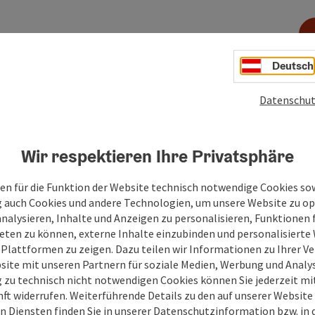
rtel
Deutsch
gs, folgen Sie anfangs der Salzach, die hier die Grenze zu
ning. Nun entfernen Sie sich etwas von der Salzach,
. Dort biegen Sie links ab und fahren 3 km eben dahin bis
Datenschut
eilhartsforst. Nach dem Sie den Wald hinter sich gelassen
Wir respektieren Ihre Privatsphäre
g links ab, entlang einer geschlängelten Straße führt der
en für die Funktion der Website technisch notwendige Cookies sow
g auch Cookies und andere Technologien, um unsere Website zu op
analysieren, Inhalte und Anzeigen zu personalisieren, Funktionen f
eten zu können, externe Inhalte einzubinden und personalisiert
 Plattformen zu zeigen. Dazu teilen wir Informationen zu Ihrer 
site mit unseren Partnern für soziale Medien, Werbung und Analys
g zu technisch nicht notwendigen Cookies können Sie jederzeit m
nft widerrufen. Weiterführende Details zu den auf unserer Website
n Diensten finden Sie in unserer
Datenschutzinformation
bzw. in