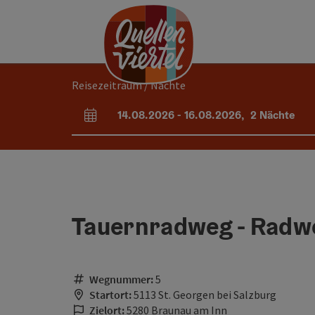
Accesskey
Accesskey
Accesskey
Zum Inhalt
Zur Navigation
Zum Seitenanfang
[0]
[1]
[2]
Reisezeitraum / Nächte
14.08.2026
-
16.08.2026
,
2
Nächte
An- und Abreisefelder
Tauernradweg - Radwe
Wegnummer:
5
Startort:
5113 St. Georgen bei Salzburg
Zielort:
5280 Braunau am Inn