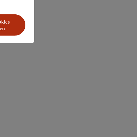
okies
en