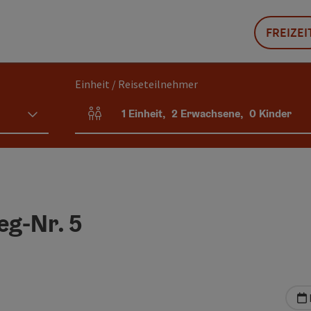
FREIZEI
Einheit / Reiseteilnehmer
1
Einheit
,
2
Erwachsene
,
0
Kinder
Einheitenanzahl und Personenfelder
g-Nr. 5