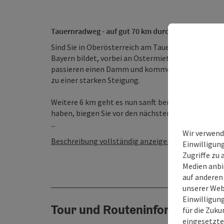
Tauernradweg - auf gut 70 km durchs Entdeckervie
Sind Sie in Oberösterreich am Tauernradweg unterwe
Bayern bildet, vorbei an Ostermiething und Tittmo
passieren einen Damm und kommen an eine Kreuzung
zu einer starken Steigung.
Weitere 6 km geht es nun sanft bergab durch den W
haben, biegen Sie vor den nächsten großen Kreuzun
...
Wir verwend
Beschreibung vollständig anzeigen
Einwilligun
Zugriffe zu 
Medien anbi
auf anderen
unserer Web
Einwilligun
Tour und Routeninformationen
für die Zuku
eingesetzte