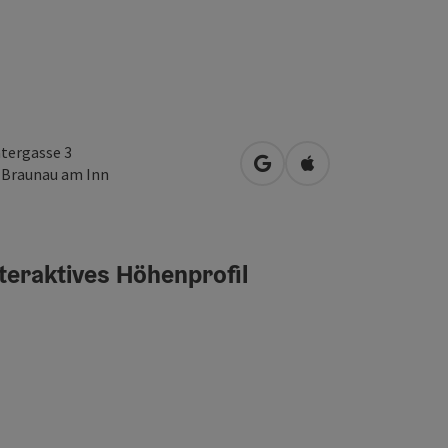
tergasse 3
in Google Maps öffnen
in Apple Maps öffn
0
Braunau am Inn
teraktives Höhenprofil