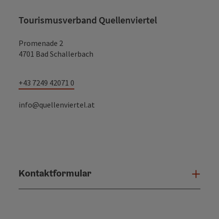
Tourismusverband Quellenviertel
Promenade 2
4701 Bad Schallerbach
+43 7249 42071 0
info@quellenviertel.at
Kontaktformular
Konta