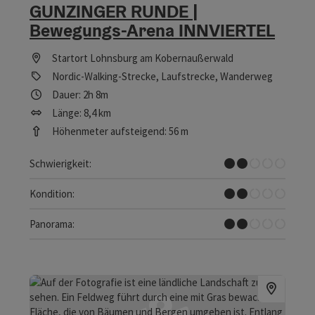
GUNZINGER RUNDE |
Bewegungs-Arena INNVIERTEL
Startort
Lohnsburg am Kobernaußerwald
Nordic-Walking-Strecke, Laufstrecke, Wanderweg
Dauer: 2h 8m
Länge: 8,4 km
Höhenmeter aufsteigend: 56 m
Leicht
Schwierigkeit:
Leicht
Kondition:
Einzelne Ausblicke
Panorama: