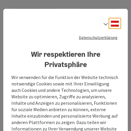
Deuts
LAUTERBACH RUNDE |
Sprach
Bewegungs-Arena INNVIERTEL
Datenschutzerklärung
Startort
Lohnsburg am Kobernaußerwald
Nordic-Walking-Strecke, Laufstrecke, Wanderweg
Wir respektieren Ihre
Dauer: 2h 36m
Privatsphäre
Länge: 9,4 km
Höhenmeter aufsteigend: 155 m
Wir verwenden für die Funktion der Website technisch
notwendige Cookies sowie mit Ihrer Einwilligung
Leicht
Schwierigkeit:
auch Cookies und andere Technologien, um unsere
Website zu optimieren, Zugriffe zu analysieren,
Leicht
Kondition:
Inhalte und Anzeigen zu personalisieren, Funktionen
für soziale Medien anbieten zu können, externe
Einzelne Ausblicke
Panorama:
Inhalte einzubinden und personalisierte Werbung auf
anderen Plattformen zu zeigen. Dazu teilen wir
Informationen zu Ihrer Verwendung unserer Website