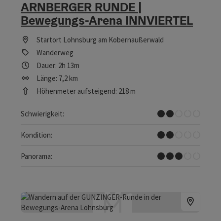
ARNBERGER RUNDE |
Bewegungs-Arena INNVIERTEL
Startort
Lohnsburg am Kobernaußerwald
Wanderweg
Dauer: 2h 13m
Länge: 7,2 km
Höhenmeter aufsteigend: 218 m
Leicht
Schwierigkeit:
Leicht
Kondition:
Einige Ausblicke
Panorama: