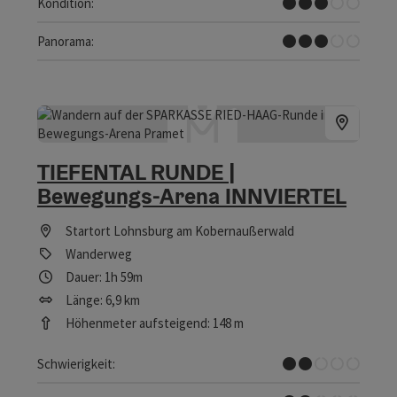
Mittel
Kondition:
Einige Ausblicke
Panorama:
TIEFENTAL RUNDE |
Bewegungs-Arena INNVIERTEL
Startort
Lohnsburg am Kobernaußerwald
Wanderweg
Dauer: 1h 59m
Länge: 6,9 km
Höhenmeter aufsteigend: 148 m
Leicht
Schwierigkeit: