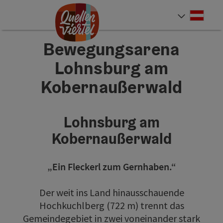
Accesskey
Accesskey
Accesskey
Zum Inhalt
Zur Navigation
Zum Seitenanfang
[0]
[1]
[2]
Deut
Sprach
Bewegungsarena
Lohnsburg am
Kobernaußerwald
Lohnsburg am
Kobernaußerwald
„Ein Fleckerl zum Gernhaben.“
Der weit ins Land hinausschauende
Hochkuchlberg (722 m) trennt das
Gemeindegebiet in zwei voneinander stark