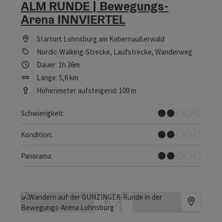
ALM RUNDE | Bewegungs-
Arena INNVIERTEL
Startort
Lohnsburg am Kobernaußerwald
Nordic-Walking-Strecke, Laufstrecke, Wanderweg
Dauer: 1h 36m
Länge: 5,6 km
Höhenmeter aufsteigend: 109 m
Leicht
Schwierigkeit:
Leicht
Kondition:
Einzelne Ausblicke
Panorama: