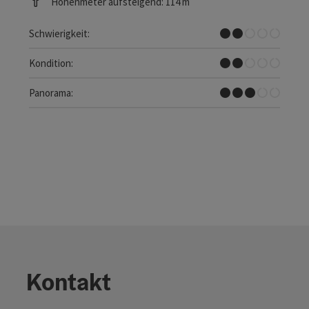
Höhenmeter aufsteigend: 114 m
Leicht
Schwierigkeit:
Leicht
Kondition:
Einige Ausblicke
Panorama:
Kontakt