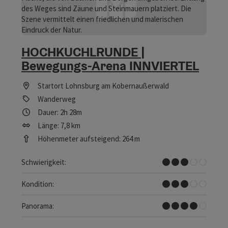
HOCHKUCHLRUNDE |
Bewegungs-Arena INNVIERTEL
Startort
Lohnsburg am Kobernaußerwald
Wanderweg
Dauer: 2h 28m
Länge: 7,8 km
Höhenmeter aufsteigend: 264 m
Mittel
Schwierigkeit:
Mittel
Kondition:
Tolles Panorama
Panorama: