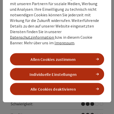
mit unseren Partnern für soziale Medien, Werbung
und Analysen. Ihre Einwilligung zu technisch nicht
notwendigen Cookies können Sie jederzeit mit
Wirkung für die Zukunft widerrufen. Weiterführende
Details zu den auf unserer Website eingesetzten
Diensten finden Sie in unserer
Datenschutzinformation
bzw. in diesem Cookie
Banner.
Mehr über uns im
Impressum
.
SCHLAGA RUNDE | Bewegungs-
Arena INNVIERTEL
Allen Cookies zustimmen
Startort
Lohnsburg am Kobernaußerwald
Wanderweg
Individuelle Einstellungen
Dauer: 2h 32m
Länge: 8,3 km
Alle Cookies deaktivieren
Höhenmeter aufsteigend: 254 m
Mittel
Schwierigkeit: