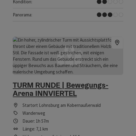
Leicht
Kondition:
Einige Ausblicke
Panorama:
TURM RUNDE | Bewegungs-
Arena INNVIERTEL
Startort
Lohnsburg am Kobernaußerwald
Wanderweg
Dauer: 1h 57m
Länge: 7,1 km