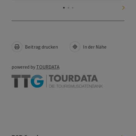
nächs
Beitrag drucken
In der Nähe
powered by
TOURDATA