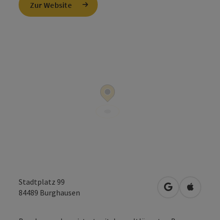
Zur Website
Stadtplatz 99
in Google Map
in Apple
84489
Burghausen