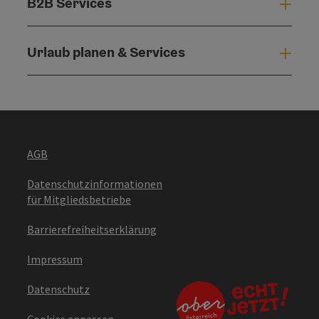
B2B Services
B2B 
Urlaub planen & Services
Urla
AGB
Datenschutzinformationen
für Mitgliedsbetriebe
Barrierefreiheitserklärung
Impressum
Datenschutz
Cookies anpassen