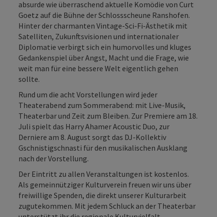
absurde wie überraschend aktuelle Komödie von Curt
Goetz auf die Bühne der Schlossscheune Ranshofen.
Hinter der charmanten Vintage-Sci-Fi-Ästhetik mit
Satelliten, Zukunftsvisionen und internationaler
Diplomatie verbirgt sich ein humorvolles und kluges
Gedankenspiel über Angst, Macht und die Frage, wie
weit man für eine bessere Welt eigentlich gehen
sollte.
Rund um die acht Vorstellungen wird jeder
Theaterabend zum Sommerabend: mit Live-Musik,
Theaterbar und Zeit zum Bleiben. Zur Premiere am 18.
Juli spielt das Harry Ahamer Acoustic Duo, zur
Derniere am 8. August sorgt das DJ-Kollektiv
Gschnistigschnasti für den musikalischen Ausklang
nach der Vorstellung.
Der Eintritt zu allen Veranstaltungen ist kostenlos.
Als gemeinnütziger Kulturverein freuen wir uns über
freiwillige Spenden, die direkt unserer Kulturarbeit
zugutekommen. Mit jedem Schluck an der Theaterbar
unterstützt ihr die regionale Kulturvielfalt.