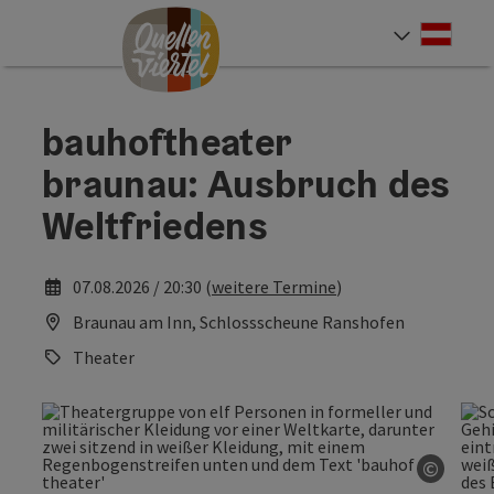
Accesskey
Accesskey
Accesskey
Zum Inhalt
Zur Navigation
Zum Seitenanfang
[0]
[1]
[2]
Deut
Sprach
bauhoftheater
braunau: Ausbruch des
Weltfriedens
07.08.2026 / 20:30 (
weitere Termine
)
Braunau am Inn, Schlossscheune Ranshofen
Theater
©