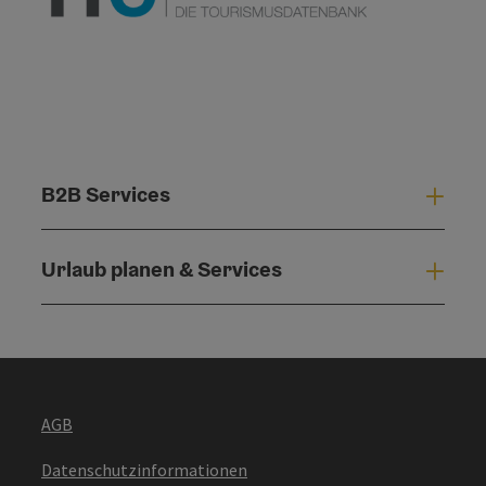
B2B Services
B2B 
Urlaub planen & Services
Urla
AGB
Datenschutzinformationen