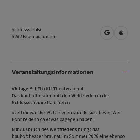
Schlossstraße
in Google Map
in Apple
5282
Braunau am Inn
Veranstaltungsinformationen
Vintage-Sci-Fi trifft Theaterabend
Das bauhoftheater holt den Weltfrieden in die
Schlossscheune Ranshofen
Stell dir vor, der Weltfrieden stünde kurz bevor. Wer
könnte denn da etwas dagegen haben?
Mit
Ausbruch des Weltfriedens
bringt das
bauhoftheater braunau im Sommer 2026 eine ebenso