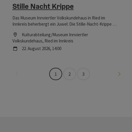
Stille Nacht Krippe
Das Museum Innviertler Volkskundehaus in Ried im
Innkreis beherbergt ein Juwel: Die Stille-Nacht-Krippe war
Zeuge bei der Uraufführung des berühmtesten
Location
Kulturabteilung/Museum Innviertler
Weihnachtsliedes der Welt – und ist nicht nur zur
Volkskundehaus
, Ried im Innkreis
Weihnachtszeit einen Besuch wert.
Nächster Termin
22.
August
2026
,
14:00
Seite zurück
Seite 
1
2
3