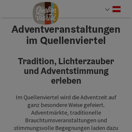
Accesskey
Accesskey
Accesskey
Zum Inhalt
Zur Navigation
Zum Seitenanfang
[0]
[1]
[2]
Deut
Sprach
Adventveranstaltungen
im Quellenviertel
Tradition, Lichterzauber
und Adventstimmung
erleben
Im Quellenviertel wird die Adventzeit auf
ganz besondere Weise gefeiert.
Adventmärkte, traditionelle
Brauchtumsveranstaltungen und
stimmungsvolle Begegnungen laden dazu