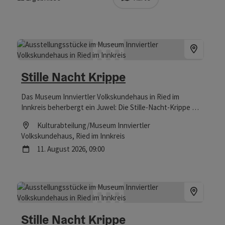
Stille Nacht Krippe
Das Museum Innviertler Volkskundehaus in Ried im
Innkreis beherbergt ein Juwel: Die Stille-Nacht-Krippe war
Zeuge bei der Uraufführung des berühmtesten
Location
Kulturabteilung/Museum Innviertler
Weihnachtsliedes der Welt – und ist nicht nur zur
Volkskundehaus
, Ried im Innkreis
Weihnachtszeit einen Besuch wert.
Nächster Termin
11.
August
2026
,
09:00
Stille Nacht Krippe