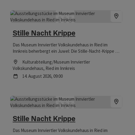
Stille Nacht Krippe
Das Museum Innviertler Volkskundehaus in Ried im
Innkreis beherbergt ein Juwel: Die Stille-Nacht-Krippe war
Zeuge bei der Uraufführung des berühmtesten
Location
Kulturabteilung/Museum Innviertler
Weihnachtsliedes der Welt – und ist nicht nur zur
Volkskundehaus
, Ried im Innkreis
Weihnachtszeit einen Besuch wert.
Nächster Termin
14.
August
2026
,
09:00
Stille Nacht Krippe
Das Museum Innviertler Volkskundehaus in Ried im