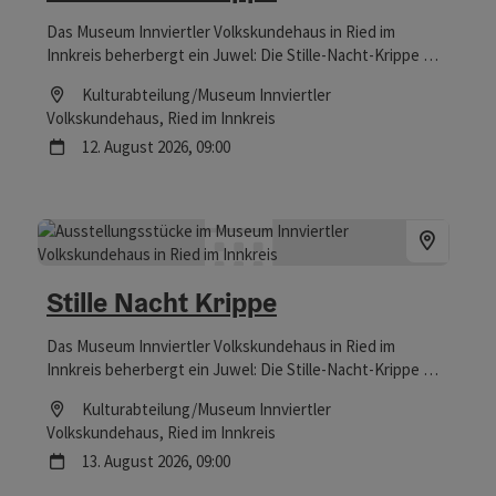
Das Museum Innviertler Volkskundehaus in Ried im
Innkreis beherbergt ein Juwel: Die Stille-Nacht-Krippe war
Zeuge bei der Uraufführung des berühmtesten
Location
Kulturabteilung/Museum Innviertler
Weihnachtsliedes der Welt – und ist nicht nur zur
Volkskundehaus
, Ried im Innkreis
Weihnachtszeit einen Besuch wert.
Nächster Termin
12.
August
2026
,
09:00
Stille Nacht Krippe
Das Museum Innviertler Volkskundehaus in Ried im
Innkreis beherbergt ein Juwel: Die Stille-Nacht-Krippe war
Zeuge bei der Uraufführung des berühmtesten
Location
Kulturabteilung/Museum Innviertler
Weihnachtsliedes der Welt – und ist nicht nur zur
Volkskundehaus
, Ried im Innkreis
Weihnachtszeit einen Besuch wert.
Nächster Termin
13.
August
2026
,
09:00