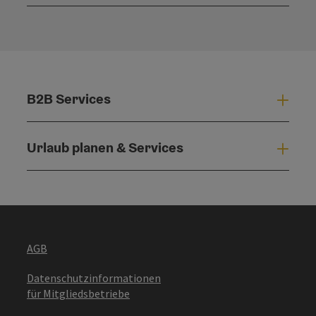
Konta
B2B Services
B2B 
Urlaub planen & Services
Urla
AGB
Datenschutzinformationen
für Mitgliedsbetriebe