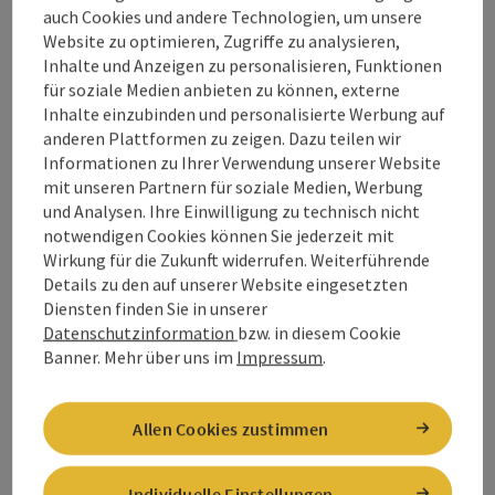
auch Cookies und andere Technologien, um unsere
Website zu optimieren, Zugriffe zu analysieren,
Inhalte und Anzeigen zu personalisieren, Funktionen
Stille Nacht Krippe
für soziale Medien anbieten zu können, externe
Inhalte einzubinden und personalisierte Werbung auf
Das Museum Innviertler Volkskundehaus in Ried im
anderen Plattformen zu zeigen. Dazu teilen wir
Innkreis beherbergt ein Juwel: Die Stille-Nacht-Krippe war
Informationen zu Ihrer Verwendung unserer Website
Zeuge bei der Uraufführung des berühmtesten
Location
Kulturabteilung/Museum Innviertler
Weihnachtsliedes der Welt – und ist nicht nur zur
mit unseren Partnern für soziale Medien, Werbung
Volkskundehaus
, Ried im Innkreis
Weihnachtszeit einen Besuch wert.
und Analysen. Ihre Einwilligung zu technisch nicht
Nächster Termin
19.
August
2026
,
09:00
notwendigen Cookies können Sie jederzeit mit
Wirkung für die Zukunft widerrufen. Weiterführende
Details zu den auf unserer Website eingesetzten
Diensten finden Sie in unserer
Datenschutzinformation
bzw. in diesem Cookie
Banner.
Mehr über uns im
Impressum
.
Stille Nacht Krippe
Allen Cookies zustimmen
Das Museum Innviertler Volkskundehaus in Ried im
Innkreis beherbergt ein Juwel: Die Stille-Nacht-Krippe war
Zeuge bei der Uraufführung des berühmtesten
Location
Kulturabteilung/Museum Innviertler
Individuelle Einstellungen