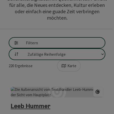
für alle, die Neues entdecken, Kultur erleben
oder einfach eine guade Zeit verbringen
möchten.
direkt zu den Ergebnissen springen
Filtern
Sortierung
220
Ergebnisse
Karte
Copyrig
Leeb Hummer