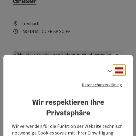
Graser
.
Treubach
Öffnungszeiten
Montag geöffnet
Dienstag geöffnet
Mittwoch geöffnet
Donnerstag geöffnet
Freitag geöffnet
Samstag geöffnet
Sonntag geöffnet
Feiertag geöffnet
MO
DI
MI
DO
FR
SA
SO
FE
Deuts
Sprach
Datenschutzerklärung
Copyrig
Flugplatz Kirchheim im Innkreis
Wir respektieren Ihre
Privatsphäre
Wir fliegen auf's Innviertel
Kirchheim im Innkreis
Wir verwenden für die Funktion der Website technisch
Öffnungszeiten
notwendige Cookies sowie mit Ihrer Einwilligung