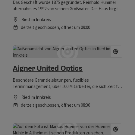
Das Geschäft wurde 1875 gegründet. Reinhold Hummer
übernahm es 1992 von seinem Großvater. Das Haus birgt
eine Verkaufsfläche von beinahe 400m2 auf zwei Etagen.
Ried im Innkreis
Das obere Stockwerk ist bequem mit einem Lift erreichbar.
derzeit geschlossen
, öffnet um 09:00
Copyrig
Aigner United Optics
Besondere Garantieleistungen, flexibles
Terminmanagement, über 100 Mitarbeiter, die sich Zeit für
ihre Kunden nehmen, und risikoloser Einkauf mit
Ried im Innkreis
Umtauschgarantie – all das und mehr finden Sie bei
derzeit geschlossen
, öffnet um 08:30
AIGNER UNITED OPTICS. Der bereits 1844 gegründete
Familienbetrieb ist inzwischen zu einem einzigartigen
Kompetenzzentrum rund ums gute Sehen und Hören
geworden. Hier erwarten Sie echte Fachkompetenz,
beste Beratung – und noch vieles mehr...