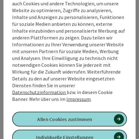
auch Cookies und andere Technologien, um unsere
Website zu optimieren, Zugriffe zu analysieren,
Inhalte und Anzeigen zu personalisieren, Funktionen
für soziale Medien anbieten zu können, externe
Inhalte einzubinden und personalisierte Werbung auf
anderen Plattformen zu zeigen. Dazu teilen wir
Informationen zu Ihrer Verwendung unserer Website
Copyrig
mit unseren Partnern für soziale Medien, Werbung
Studio W
und Analysen. Ihre Einwilligung zu technisch nicht
notwendigen Cookies können Sie jederzeit mit
Bei Studio W handelt es sich um ein Sportstudio in dem
Wirkung für die Zukunft widerrufen. Weiterführende
betreute Trainingseinheiten in der Gruppe stattfinden.
Details zu den auf unserer Website eingesetzten
Functional Training, Yoga, Zirkeltraining, Rückentraining,
Diensten finden Sie in unserer
Weng im Innkreis
Beweglichkeit-Kraft-Stabilität sowie Fit im Alter für die
Datenschutzinformation
bzw. in diesem Cookie
Öffnungszeiten
Generation 60+ werden angeboten. Außerhalb der Gruppe
Banner.
Mehr über uns im
Impressum
.
ist auch Personal Training nach Vereinbarung möglich.
Seite zurück
Seite 
1
…
22
Allen Cookies zustimmen
Individuelle Einstellungen