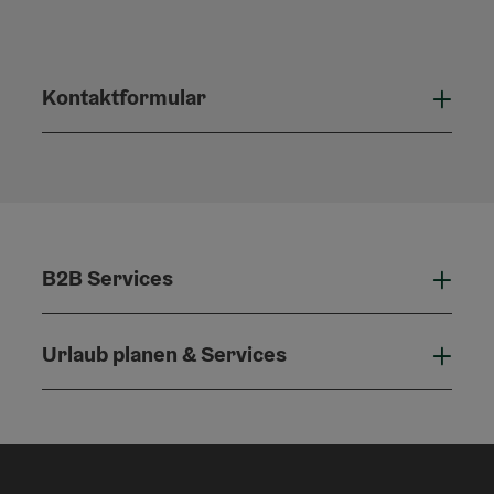
Kontaktformular
Konta
B2B Services
B2B 
Urlaub planen & Services
Urla